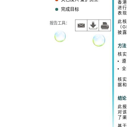
香港
进行
完成目标
表
此
报告工具：
（G
披
方法
核
遵
全
核
据
结论
此
对
了
基