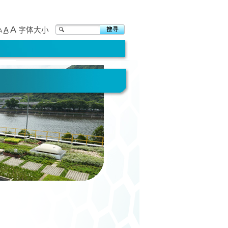
A
A
字体大小
A