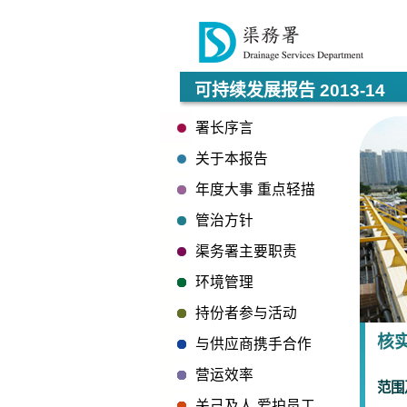
可持续发展报告 2013-14
署长序言
关于本报告
年度大事 重点轻描
管治方针
渠务署主要职责
环境管理
持份者参与活动
核
与供应商携手合作
营运效率
范围
关己及人 爱护员工