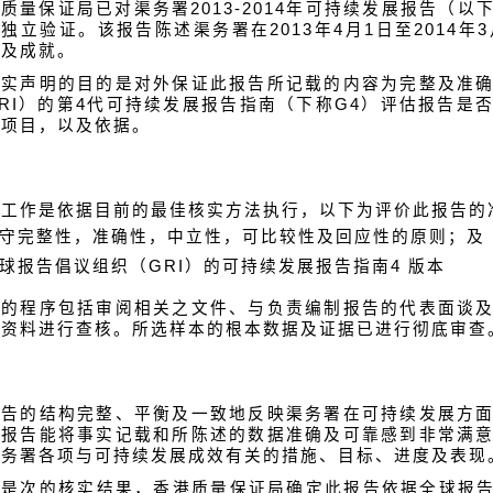
质量保证局已对渠务署2013-2014年可持续发展报告（
独立验证。该报告陈述渠务署在2013年4月1日至2014年
现及成就。
核实声明的目的是对外保证此报告所记载的内容为完整及准
RI）的第4代可持续发展报告指南（下称G4）评估报告是
露项目，以及依据。
实工作是依据目前的最佳核实方法执行，以下为评价此报告的
守完整性，准确性，中立性，可比较性及回应性的原则；及
球报告倡议组织（GRI）的可持续发展报告指南4 版本
实的程序包括审阅相关之文件、与负责编制报告的代表面谈
和资料进行查核。所选样本的根本数据及证据已进行彻底审查
报告的结构完整、平衡及一致地反映渠务署在可持续发展方
该报告能将事实记载和所陈述的数据准确及可靠感到非常满
渠务署各项与可持续发展成效有关的措施、目标、进度及表现
于是次的核实结果，香港质量保证局确定此报告依据全球报告