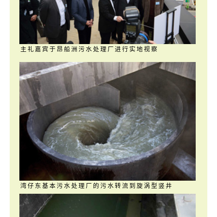
主礼嘉宾于昂船洲污水处理厂进行实地视察
湾仔东基本污水处理厂的污水转流到旋涡型竖井