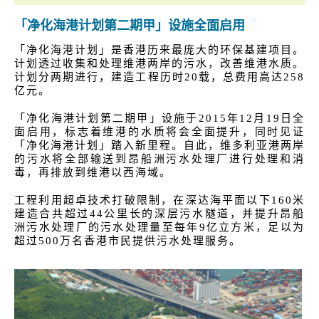
「净化海港计划第二期甲」设施全面启用
「净化海港计划」是香港历来最庞大的环保基建项目。
计划透过收集和处理维港两岸的污水，改善维港水质。
计划分两期进行，建造工程历时20载，总费用高达258
亿元。
「净化海港计划第二期甲」设施于2015年12月19日全
面启用，标志着维港的水质将会全面提升，同时见证
「净化海港计划」踏入新里程。自此，维多利亚港两岸
的污水将全部输送到昂船洲污水处理厂进行处理和消
毒，再排放到维港以西海域。
工程利用超卓技术打破限制，在深达海平面以下160米
建造合共超过44公里长的深层污水隧道，并提升昂船
洲污水处理厂的污水处理量至每年9亿立方米，足以为
超过500万名香港市民提供污水处理服务。