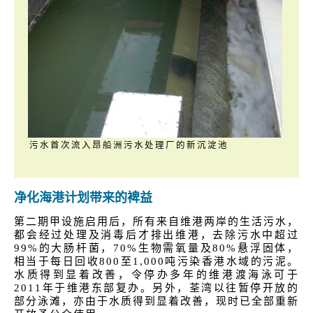
污水首次流入昂船洲污水处理厂的新沉淀池
净化海港计划带来的裨益
第二期甲设施启用后，所有来自维港两岸的生活污水，
都会经过处理及消毒后才排出维港，去除污水中超过
99%的大肠杆菌，70%生物需氧量及80%悬浮固体，
相当于每日回收800至1,000吨污染香港水域的污泥。
水质得到显着改善，令停办多年的维港渡海泳可于
2011年于维港东部复办。另外，荃湾以往暂停开放的
部分泳滩，亦由于水质得到显着改善，现时已全部重新