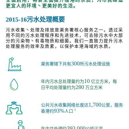
全面启用，将会全面提升维港的水质，为市民缔造
更宜人的环境丶更美好的生活。
2015-16污水处理概要
污水收集丶处理及排放是渠务署核心服务之一。透过采
用不同的污水处理程序和先进技术，可去除污水中大部
分的污染物丶有毒物质和细菌。我们一直致力提升污水
处理服务的效率及质素，以保护本港海域的水质。
300
渠务署辖下共有
所污水处理设施
10
年内污水总处理量约为
亿立方米，每
280
日平均处理量约为
万立方米
1,700
公共污水收集网络长度达
公里，服务
93%
1
香港约
人口
393,000
年内共处理约
公吨污泥