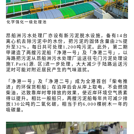
化学强化一级处理池
昂船洲污水处理厂亦设有新污泥脱水设施，备有14台
离心机去除污泥中的水份，把污泥的固体含量由2%提
升至32%，每日共可处理1,200吨污泥。此外，第二期
甲建造了两艘污泥船「净港一号」及「净港二号」，以
海路把污泥从昂船洲污水处理厂运送往屯门污泥处理设
施T.Park[源. 区]进一步处理，大大减少于陆路运送污
泥时可能对附近居民产生的气味滋扰。
「净港一号」及「净港二号」成为全港首创「柴电推
进」的环保货柜船；在泊岸后会从岸上取电，不会燃烧
柴油，达致靠岸时零排放的效果，使近岸环境空气质素
得以提升。相比一般船只，两艘污泥船每年共可减少排
放130公吨的二氧化碳，相当于约6,000棵树木一年的
吸碳量。