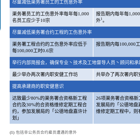
尽量减低渠务署员工的工伤意外率
渠务署员工的工伤意外率每年每1,000
报告期内每年每1,00
1
名员工应少于10宗
外
。
尽量减低渠务署合约工程的工伤意外率
渠务署工程合约的工伤意外率应低于
报告期内每100,00
每100,000工时0.6宗
举行内部简报会，确保专业丶技术及工地督导人员丶顾问和承
最少举办两次署内职安健工作坊
共举办了两次署内职
提高承建商的职安健意识
达致最少80%的渠务署合资格新工程
26项渠务署合资格新工
合约及30%的合资格维修定期工程合
发展局的「公德地盘
约，参加发展局的「公德地盘嘉许计
维修定期工程中，则有5
划」
(1)
包括非公务员合约雇员遭遇的意外