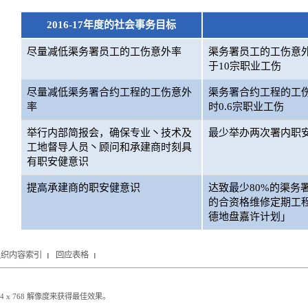
2016-17年度的社会事务目标
尽量减低渠务署员工的工伤意外率
渠务署员工的工伤意外
于10宗职业工伤
尽量减低渠务署合约工程的工伤意外
渠务署合约工程的工伤意
率
时0.6宗职业工伤
举行内部简报会，确保专业丶技术及
最少举办两次署内职
工地督导人员丶顾问和承建商时刻具
有职安健意识
提高承建商的职安健意识
达致最少80%的渠务
的合资格维修定期工
德地盘嘉许计划」
组织内容索引
回应表格
024 x 768 解像度来获得最佳效果。