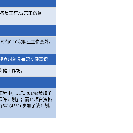
0名员工有7.2宗工伤意
0工时有0.16宗职业工伤意外。
建商时刻具有职安健意识
安健工作坊。
程中，21项 (81%)参加了
嘉许计划」；而11项合资格
项(45%) 参加了该计划。