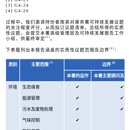
[3] G4-24
[4] G4-26
过程中，我们邀请持份者按其对渠务署可持续发展议题
的关注程度评分，从而拟订议题清单。总结所得的实质
性议题，会提交本署高级管理层及可持续发展报告工作
[5]
小组，供最终审定
。
[6]
下表载列出本报告涵盖的实质性议题范围及边界
：
[7]
[8]
类别
主要范围
边界
本署的运作
本署主要顾问及承
环境
生态保育
✔
✔
能源管理
✔
✔
污水及废物处理
✔
✔
气味控制
✔