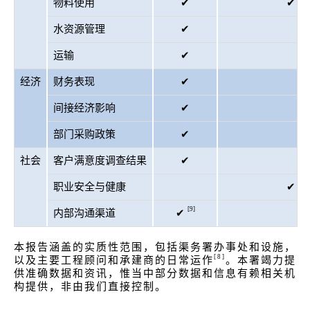
物料使用
✔
✔
水资源管理
✔
运输
✔
经济
财务表现
✔
间接经济影响
✔
部门采购政策
✔
社会
客户满意度调查结果
✔
职业安全与健康
✔
[9]
内部沟通渠道
✔
本报告涵盖的实质性范围，包括渠务署办事处和设施，
[8]
以及主要工程顾问和承建商的日常运作
。本署竭力提
供准确数据和资讯，惟当中部分数据和信息有赖相关机
构提供，非由我们直接控制。