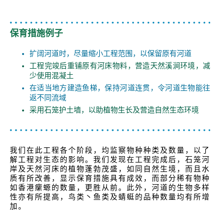
保育措施例子
扩阔河道时，尽量缩小工程范围，以保留原有河道
工程完竣后重铺原有河床物料，营造天然溪涧环境，减
少使用混凝土
在适当地方建造鱼梯，保持河道连贯，令河道生物能往
返不同流域
采用石笼护土墙，以助植物生长及营造自然生态环境
我们在此工程各个阶段，均监察物种种类及数量，以了
解工程对生态的影响。我们发现在工程完成后，石笼河
岸及天然河床的植物蓬勃茂盛，如同自然生境，而且水
质有所改善，显示保育措施具有成效，而部分稀有物种
如香港瘰螈的数量，更胜从前。此外，河道的生物多样
性亦有所提高，鸟类丶鱼类及蜻蜓的品种数量均有所增
加。