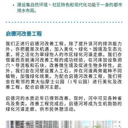
建设集自然环境丶社区特色和现代化功能于一身的都市
排水布局。
启德河改善工程
我们正进行启德河改善工程，除了提升该河的排洪能力
外，亦把握是次机遇，加入美化丶绿化丶园境及生态元
素，将之活化为翠绿怡人的市区绿化河道走廊。我们亦
借鉴西贡蚝涌河改善工程的成功经验，在河床加设鱼洞
穴丶导流板和石块，改善微生境及促进生物多样性。此
外，我们会在河壁设置人工石，并在河道两旁栽种不同
植物，加强绿化效果。为配合启德河改善工程，我们将
会在毗邻的黄大仙摩士公园（1号公园）进行美化及改
善工程，配合启德河主题。
启德河的水质近年已得到改善，现时，河中可见各种雀
鸟及鱼类。改善工程完成后，启德河将成为生机勃勃的
绿化河道走廊，供市民休憩活动。