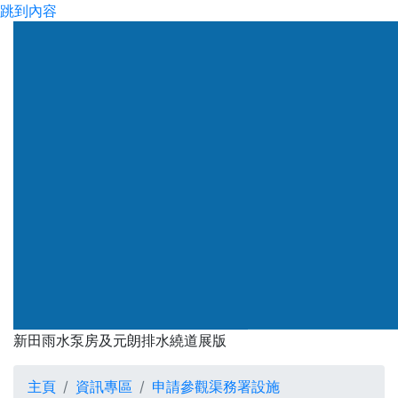
跳到內容
渠務署
新田雨水泵房及元朗排水繞道展版
新田雨水泵房及元朗排水繞道
主頁
資訊專區
申請參觀渠務署設施