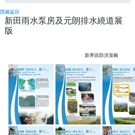
隱藏
返回
新田雨水泵房及元朗排水繞道展
版
新界區防洪策略