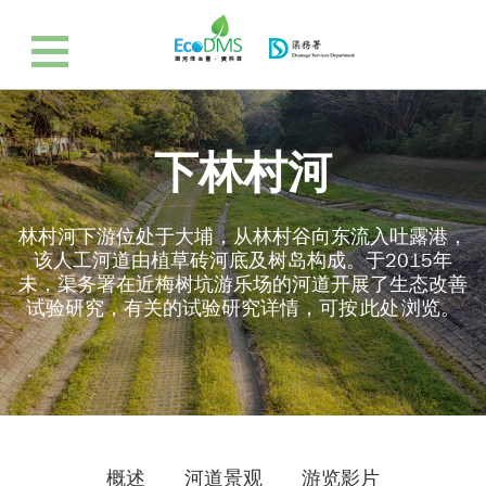
下林村河
林村河下游位处于大埔，从林村谷向东流入吐露港，
该人工河道由植草砖河底及树岛构成。于2015年
未，渠务署在近梅树坑游乐场的河道开展了生态改善
试验研究，有关的试验研究详情，可按
此处
浏览。
概述
河道景观
游览影片