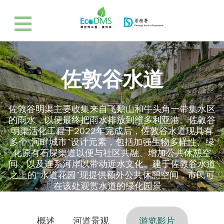
佐敦谷水道
佐敦谷明渠主要收集来自飞鹅山和牛头角一带集水区
的雨水，以便最终把雨水排放到维多利亚港。佐敦谷
明渠活化工程于2022年完成后，佐敦谷水道现具有
多个“河畔城市”设计元素，包括加强生物多样性、绿
化原有石屎渠道以便与社区共融、增加公共休憩空
间，以及连系河岸以带动近水文化。建于佐敦谷水道
之上的“水道花园”现提供额外公共休憩空间，市民可
在该处观赏水道的绿化园景。
概述
河道景观
游览影片