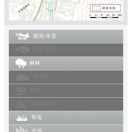
溪涧/水道
池塘/鱼塘
树林
灌木林
林木
沼泽/湿地
草地
农地