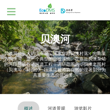
贝澳河
贝澳河位于大屿山南面，河水穿过贝澳村落，向南流
入贝澳湾，是一个典型的山坡溪流。在靠近贝澳泵站
的河段已进行了河道工程，调研范围内，贝澳老围村
（贝澳坳）对面的一段溪流被渔农自然护理署划分为
具重要生态价值河溪。
概述
河道景观
游览影片