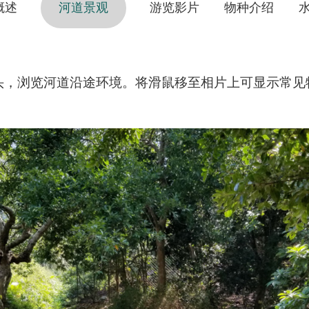
概述
河道景观
游览影片
物种介绍
头，浏览河道沿途环境。将滑鼠移至相片上可显示常见