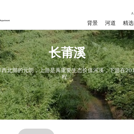
背景
河道
精选
长莆溪
西北部的元朗，上游是具重要生态价值河溪，下游在20
程。