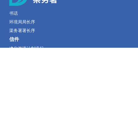
书话
环境局局长序
渠务署署长序
信件
净化海港计划缘起
当机立断
深隧迷宫
非凡小洲
维港新世纪
再下一城
挑战与启迪
双船出海
沟通共融
永续发展
齐谱新活力