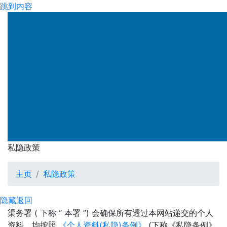
跳到内容
渠务署
私隐政策
私隐政策
主页
私隐政策
隐藏
返回
渠务署 ( 下称 “ 本署 ”) 会确保所有透过本网站递交的个人
资料，均按照
《个人资料(私隐)条例》
(下称《私隐条例》