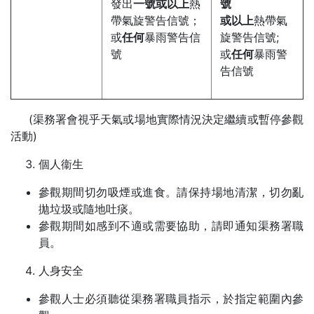
發出
一號或以上
熱
號
帶氣旋警告信號；
或以上
熱帶氣
或
任何
暴雨警告信
旋警告信號;
號
或
任何
暴雨警
告信號
(渠務署會視乎天氣或場地實際情況決定繼續或暫停參觀
活動)
個人衞生
參觀期間切勿吸煙或進食。請保持場地清潔，切勿亂
拋垃圾或隨地吐痰。
參觀期間如感到不適或需要協助，請即通知渠務署職
員。
人身安全
參觀人士必須聽從渠務署職員指示，於指定範圍內參