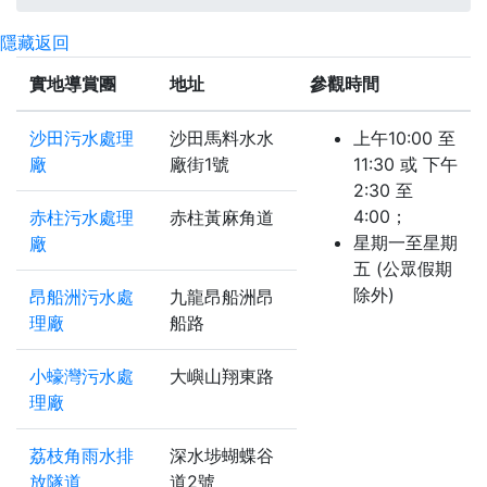
隱藏
返回
實地導賞團
地址
參觀時間
沙田污水處理
沙田馬料水水
上午10:00 至
廠
廠街1號
11:30 或 下午
2:30 至
4:00；
赤柱污水處理
赤柱黃麻角道
星期一至星期
廠
五 (公眾假期
除外)
昂船洲污水處
九龍昂船洲昂
理廠
船路
小蠔灣污水處
大嶼山翔東路
理廠
荔枝角雨水排
深水埗蝴蝶谷
放隧道
道2號