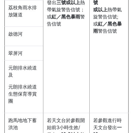
發出
三號或以上
熱
號
荔枝角雨水排
帶氣旋警告信號；
或以上
熱帶氣
放隧道
或
紅／
黑色暴雨
警
旋警告信號;
告信號
或
紅／黑色暴
雨
警告信號
啟德河
翠屏河
元朗排水繞道
及
元朗排水繞道
生態保育導賞
團
跑馬地地下蓄
若天文台於參觀開
若參觀進行時
洪池
始前3小時生效/
天文台發出
一