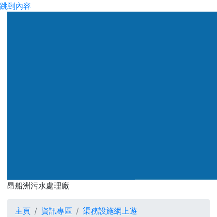
跳到內容
渠務署
昂船洲污水處理廠
昂船洲污水處理廠
主頁
資訊專區
渠務設施網上遊