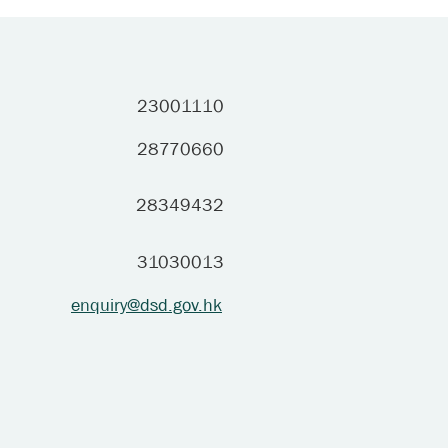
23001110
28770660
28349432
31030013
enquiry@dsd.gov.hk