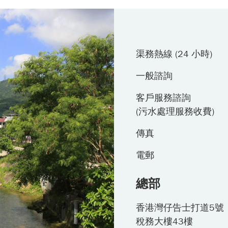
渠務熱線 (24 小時)
一般諮詢
客戶服務諮詢
(污水處理服務收費)
傳真
電郵
總部
香港灣仔告士打道5號
稅務大樓43樓