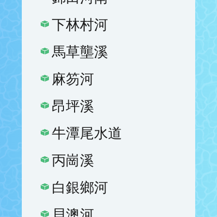
下林村河
馬草壟溪
麻笏河
昂坪溪
牛潭尾水道
丙崗溪
白銀鄉河
貝澳河