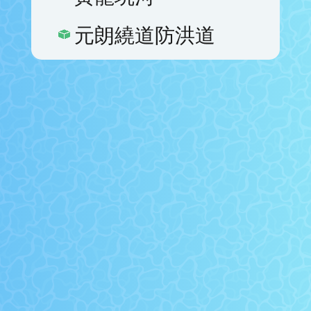
元朗繞道防洪道