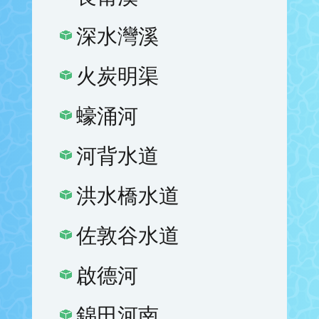
深水灣溪
火炭明渠
蠔涌河
河背水道
洪水橋水道
佐敦谷水道
啟德河
錦田河南