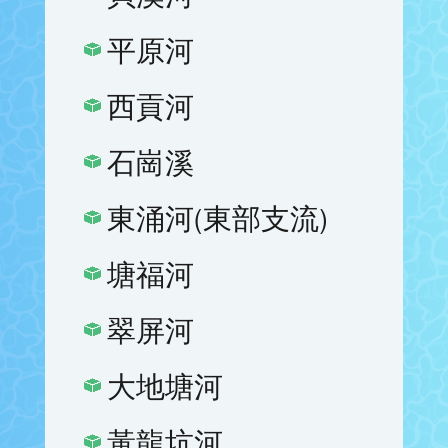
平原河
西貢河
石崗溪
東涌河(東部支流)
塘福河
翠屏河
大地塘河
黃龍坑河