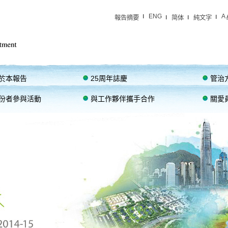
ENG
A
報告摘要
简体
純文字
於本報告
25周年誌慶
管治
份者參與活動
與工作夥伴攜手合作
關愛