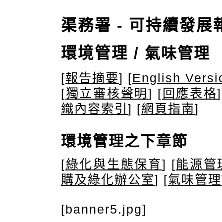
渠務署 - 可持續發展報告
環境管理
/ 氣味管理
[
報告摘要
] [
English Versi
[
獨立審核聲明
] [
回應表格
]
織內容索引
] [
網頁指南
]
環境管理之下章節
[
綠化與生態保育
] [
能源管
購及綠化辦公室
] [
氣味管理
[banner5.jpg]