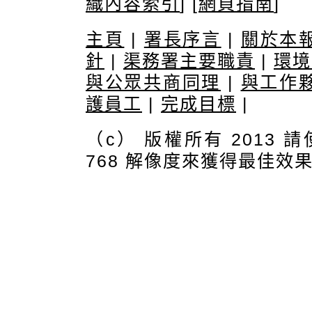
織內容索引
] [
網頁指南
]
主頁
|
署長序言
|
關於本
針
|
渠務署主要職責
|
環境
與公眾共商同理
|
與工作
護員工
|
完成目標
|
（c） 版權所有 2013 請使
768 解像度來獲得最佳效