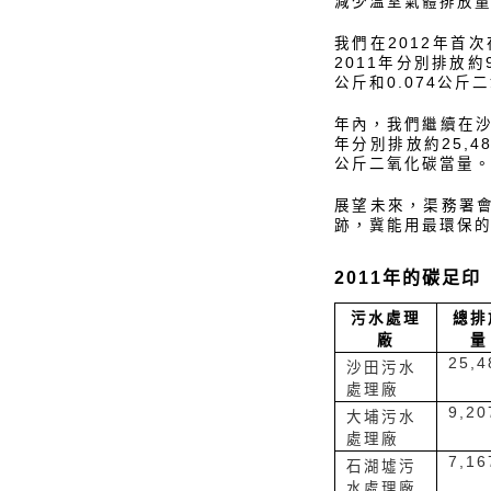
減少溫室氣體排放
我們在2012年
2011年分別排放約
公斤和0.074公斤
年內，我們繼續在沙
年分別排放約25,4
公斤二氧化碳當量
展望未來，渠務署
跡，冀能用最環保
2011年的碳足
污水處理
總排
廠
量
25,4
沙田污水
處理廠
9,20
大埔污水
處理廠
7,16
石湖墟污
水處理廠