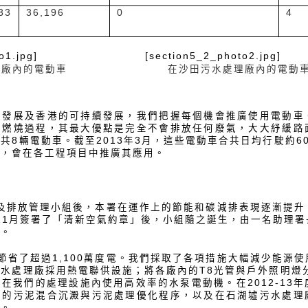
33
36,196
0
4
o1.jpg]
[section5_2_photo2.jpg]
理廠內的電動車
在沙田污水處理廠內的電動
的發展及香港的可持續發展，我們把握每個機會推廣使用電動車
油燃燒過程，其最大優點是完全不會排放任何廢氣，大大紓緩路
共8輛電動車。截至2013年3月，這些電動車合共日均行駛約6
後，會在各工程項目中推廣其應用。
施
源及排放管理小組後，本署在運作上的節能和碳減排表現逐漸提
年11月簽署了「清新空氣約章」後，小組隨之誕生，由一名助理
表。
節省了超過1,100萬度電。我們採取了各項措施大幅減少能源
水處理廠採用熱電聯供設施；將各廠內的T8光管與戶外照明燈
在我們的處理設施內使用高效率的水泵電動機。在2012-13
廠的污泥混合沉澱與污泥處理優化程序，以及在石湖墟污水處理
作。