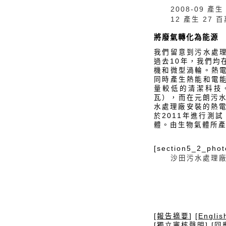
2008-09 產生
12 產生 27 
將廢氣轉化為能源
我們留意到污水處
過去10年，我們
機和微型渦輪。熱
同時產生熱能和電
量較低的清潔科技
瓦），而在元朗污
水處理廠安裝的熱電
於2011年進行測
體。由生物氣體所產生
[section5_2_phot
沙田污水處理
[
報告摘要
] [
Englis
[
獨立審核聲明
] [
回