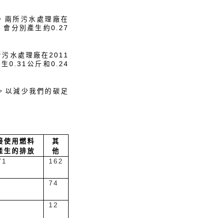
，兩所污水處理廠在
，會分別產生約0.27
污水處理廠在2011
0.31公斤和0.24
，以減少我們的碳足
接使用燃料
其
產生的排放
他
71
162
74
12