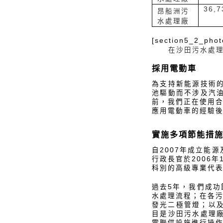
36,7
昂船洲污
水處理廠
[section5_2_phot
在沙田污水處
採用電動車
為支持新能源技術
池驅動而不涉及汽
前，我們正在使用合
應用電動車的經驗
實施多項節能措
自2007年成立能
行政長官於2006
科別的高級專業代
過去5年，我們成功
水處理流程；在各污
發光二極管燈；以及
目是沙田污水處理
電聯供設施進行操