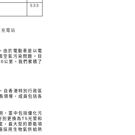
533
車充電站
。由於電動車是以電
面空氣污染問題。目
00公里。我們累積了
升。自香港特別行政區
署長領導，成員包括各
使用，當中包括優化污
分別更換為T5光管和
年度，最大型的節能項
廠採用生物氣供給熱