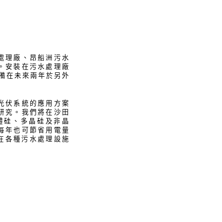
處理廠、昂船洲污水
。安裝在污水處理廠
準備在未來兩年於另外
光伏系統的應用方案
研究。我們將在沙田
體硅、多晶硅及非晶
每年也可節省用電量
來在各種污水處理設施