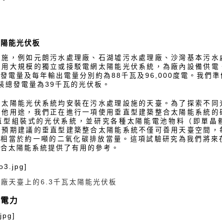
太陽能光伏板
設施，例如元朗污水處理廠、石湖墟污水處理廠、沙灣基本污水
採用大規模的獨立或接駁電網太陽能光伏系統，為廠內設備供電
發電量及每年輸出電量分別約為88千瓦及96,000度電。我們
裝總發電量為39千瓦的光伏板。
的太陽能光伏系統均安裝在污水處理設施的天臺。為了探索不同
其他用途，我們正在進行一項使用垂直型建築整合太陽能系統的
直型組裝式的光伏系統，並研究各種太陽能電池物料（即單晶
。預期建議的垂直型建築整合太陽能系統不僅可善用天臺空間，
減少相當於約一噸的二氧化碳排放當量。這項試驗研究為我們將
整合太陽能系統提供了有用的參考。
o3.jpg]
廠天臺上的6.3千瓦太陽能光伏板
的電力
jpg]