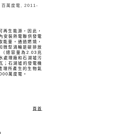
5 百萬度電, 2011-
可再生能源，因此，
內安裝熱電聯供發電
取能量。通過燃燒，
和微型渦輪是碳排放
總容量為2.03兆
水處理廠和石湖墟污
千瓦；石湖墟的發電機
水處理所產生的生物氣
000萬度電。
頁首
]