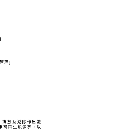
]
管理
]
）排放及減除作出識
用可再生能源等，以