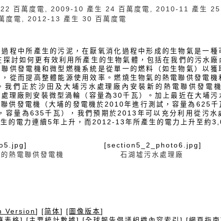
 22 百萬度電, 2009-10 產生 24 百萬度電, 2010-11 產生 2
百萬度電, 2012-13 產生 30 百萬度電
理過程中所產生的污泥，在厭氧消化過程中形成的生物氣是一種
均在探討如何更有效利用所產生的生物氣體，包括在我們的污水廠
電聯供發電機和微型燃機系統是從單一的燃料（如生物氣）以獲
能，從而提高整體能源使用效率。燃燒生物氣的熱電聯供發電機
。我們正於沙田及大埔污水處理廠內安裝新的熱電聯供發電機（
水處理廠則安裝微型渦輪（容量為30千瓦）。加上最近在大埔污
聯供發電機（大埔的發電機於2010年進行測試，容量為625
試，容量為635千瓦），我們預期於2013年可以充分利用從污
的電力連續5年上升，而2012-13年所產生的電力上升至約3,
o5.jpg]
[section5_2_photo6.jpg]
廠的熱電聯供發電機
石湖墟污水處理廠
h Version
] [
简体
] [
圖像版本
]
應表格
] [
主要統計數據
] [
全球報告倡議組織內容索引
] [
網頁指南