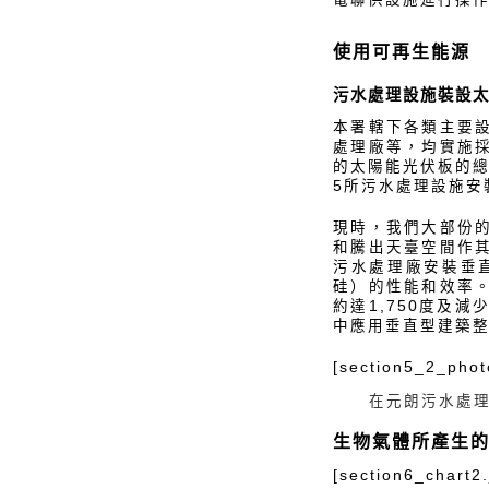
使用可再生能源
污水處理設施裝設
本署轄下各類主要
處理廠等，均實施
的太陽能光伏板的總
5所污水處理設施安
現時，我們大部份
和騰出天臺空間作
污水處理廠安裝垂
硅）的性能和效率
約達1,750度及
中應用垂直型建築
[section5_2_phot
在元朗污水處理
生物氣體所產生
[section6_chart2.