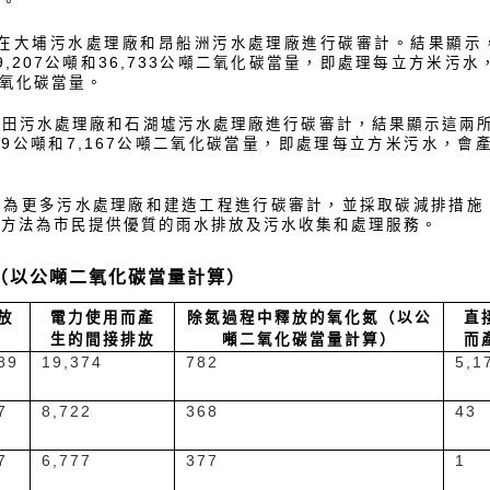
量。
首次在大埔污水處理廠和昂船洲污水處理廠進行碳審計。結果顯示
9,207公噸和36,733公噸二氧化碳當量，即處理每立方米污水
二氧化碳當量。
田污水處理廠和石湖墟污水處理廠進行碳審計，結果顯示這兩所
89公噸和7,167公噸二氧化碳當量，即處理每立方米污水，會產生
。
會為更多污水處理廠和建造工程進行碳審計，並採取碳減排措施
的方法為市民提供優質的雨水排放及污水收集和處理服務。
印（以公噸二氧化碳當量計算）
放
電力使用而產
除氮過程中釋放的氧化氮（以公
直
生的間接排放
噸二氧化碳當量計算）
而
89
19,374
782
5,1
7
8,722
368
43
7
6,777
377
1