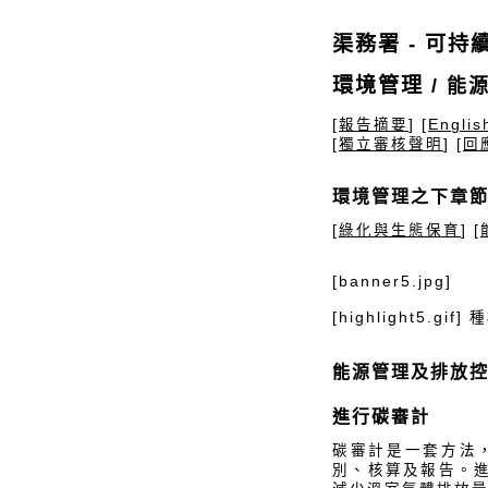
渠務署 - 可持續
環境管理
/ 能
[
報告摘要
] [
Englis
[
獨立審核聲明
] [
回
環境管理之下章
[
綠化與生態保育
] [
[banner5.jpg]
[highlight5.gi
能源管理及排放
進行碳審計
碳審計是一套方法
別、核算及報告。