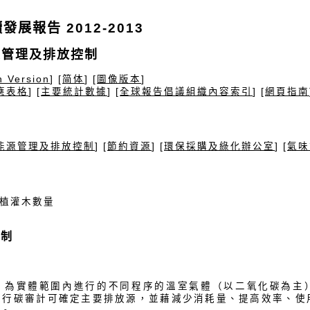
發展報告 2012-2013
源管理及排放控制
h Version
] [
简体
] [
圖像版本
]
應表格
] [
主要統計數據
] [
全球報告倡議組織內容索引
] [
網頁指南
節
能源管理及排放控制
] [
節約資源
] [
環保採購及綠化辦公室
] [
氣味
f] 種植灌木數量
控制
，為實體範圍內進行的不同程序的溫室氣體（以二氧化碳為主
進行碳審計可確定主要排放源，並藉減少消耗量、提高效率、使