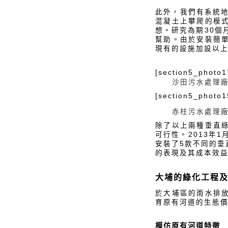
此外，我們有系統
混凝土上攀爬的模
想。研究為期30個
幫助。由於安裝簡
現有的設施加設以
[section5_photo1
沙田污水處理
[section5_photo1
赤柱污水處理
除了以上兩種垂直
可行性。2013年
安裝了5款不同的
的表現及其成本效益
大埔的綠化工程
於大埔區的雨水排
育原有河道的生態
模仿原有河道特徵