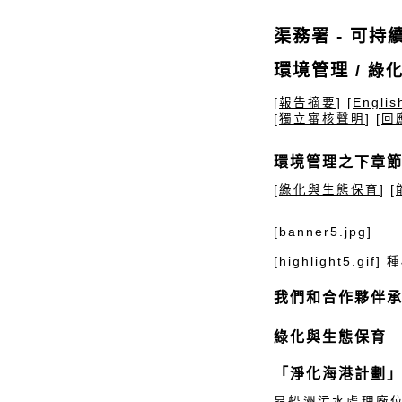
渠務署 - 可持續
環境管理
/ 綠
[
報告摘要
] [
Englis
[
獨立審核聲明
] [
回
環境管理之下章
[
綠化與生態保育
] [
[banner5.jpg]
[highlight5.gi
我們和合作夥伴
綠化與生態保育
「淨化海港計劃
昂船洲污水處理廠