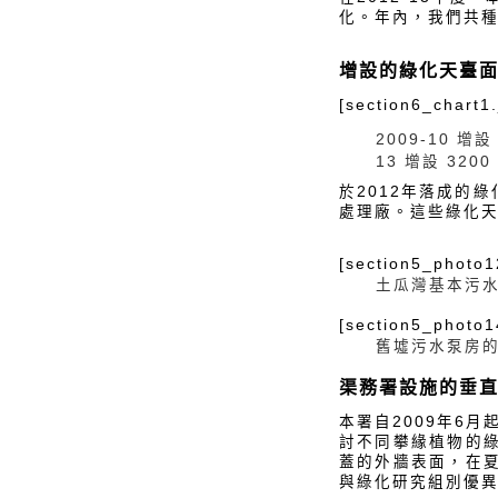
化。年內，我們共種植
增設的綠化天臺
[section6_chart1.
2009-10 增設
13 增設 320
於2012年落成的
處理廠。這些綠化
[section5_photo1
土瓜灣基本污
[section5_photo1
舊墟污水泵房
渠務署設施的垂
本署自2009年6
討不同攀緣植物的綠
蓋的外牆表面，在夏
與綠化研究組別優