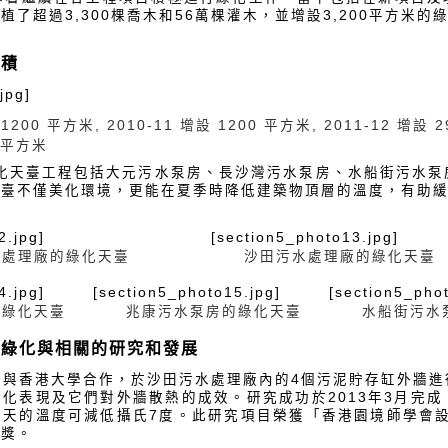
了超過3,300棵喬木和56萬棵灌木，並增設3,200平方米的
面積
jpg]
 1200 平方米, 2010-11 增設 1200 平方米, 2011-12 增設 2
0 平方米
綠化天臺工程包括大元污水泵房、長沙灣污水泵房、水船街污水
天臺不僅美化環境，更能在夏季時降低建築物頂層的溫度，有助
2.jpg]
[section5_photo13.jpg]
水處理廠的綠化天臺
沙田污水處理廠的綠化天臺
4.jpg]
[section5_photo15.jpg]
[section5_pho
的綠化天臺
兆康污水泵房的綠化天臺
水船街污水
直綠化與相關的研究和發展
月起與香港大學合作，於沙田污水處理廠內的4個污泥貯存缸外牆
化表現及它們對外牆散熱的成效。研究成功於2013年3月完
天的溫度可減低攝氏7度。此研究項目榮獲「香港園境師學會設
異獎。