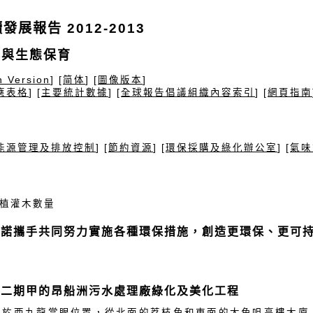
發展報告 2012-2013
化與生態保育
h Version
] [
简体
] [
圖像版本
]
應表格
] [
主要統計數據
] [
全球報告倡議組織內容索引
] [
網頁指南
節
能源管理及排放控制
] [
節約資源
] [
環保採購及綠化辦公室
] [
氣味
f] 種植灌木數量
承諾攜手共同努力實施各種環保措施，創造更環保、更可
」二期甲的昂船洲污水處理廠綠化及美化工程
位於西九龍當眼位置，從北面的荔枝角和東面的大角咀高樓大廈