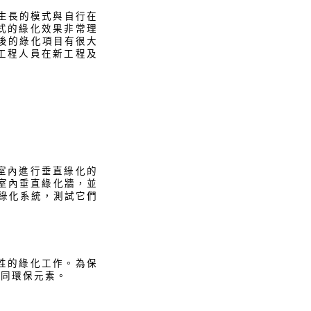
生長的模式與自行在
式的綠化效果非常理
日後的綠化項目有很大
工程人員在新工程及
室內進行垂直綠化的
的室內垂直綠化牆，並
綠化系統，測試它們
性的綠化工作。為保
不同環保元素。