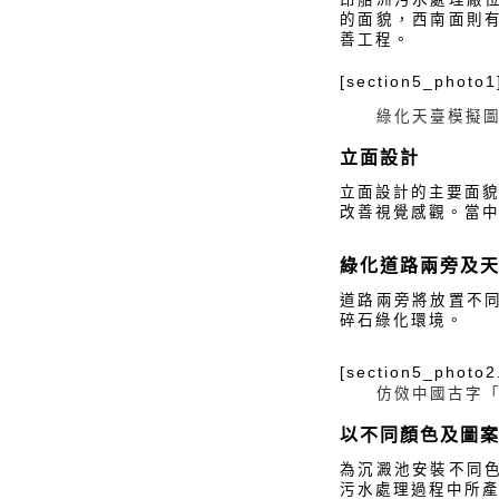
的面貌，西南面則
善工程。
[section5_photo1
綠化天臺模擬
立面設計
立面設計的主要面
改善視覺感觀。當
綠化道路兩旁及
道路兩旁將放置不
碎石綠化環境。
[section5_photo2
仿傚中國古字
以不同顏色及圖
為沉澱池安裝不同
污水處理過程中所