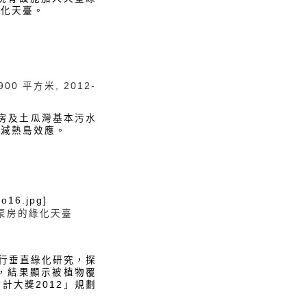
綠化天臺。
900 平方米, 2012-
泵房及土瓜灣基本污水
緩減熱島效應。
to16.jpg]
泵房的綠化天臺
進行垂直綠化研究，探
成，結果顯示被植物覆
計大獎2012」規劃