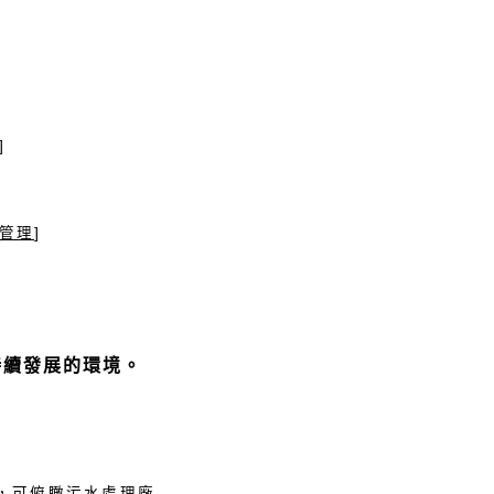
]
管理
]
持續發展的環境。
，可俯瞰污水處理廠