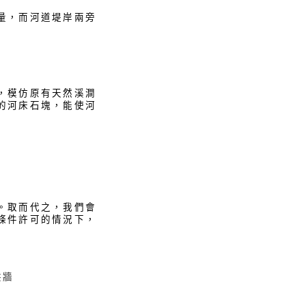
量，而河道堤岸兩旁
，模仿原有天然溪澗
的河床石塊，能使河
。取而代之，我們會
條件許可的情況下，
洪牆