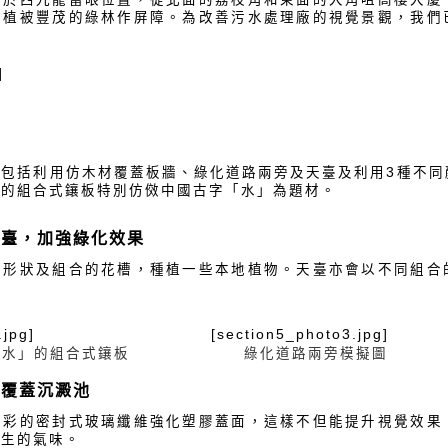
有植被豐茂的綠林作屏障。為改善污水處理廠的視覺景觀，我們
]
圖
貌包括利用仿木材覆蓋板牆、綠化道路兩旁及天臺及利用3種不同
中的組合式鑲板特別仿傚中國古字「水」為題材。
天臺，加強綠化效果
同形狀及組合的花槽，種植一些本地植物。天臺亦會以不同組合
.jpg]
[section5_photo3.jpg]
「水」的組合式鑲板
綠化道路兩旁模擬圖
案覆蓋沉澱池
色彩的密封式玻璃纖維強化塑膠蓋面，這樣不但能提升視覺效果
產生的氣味。