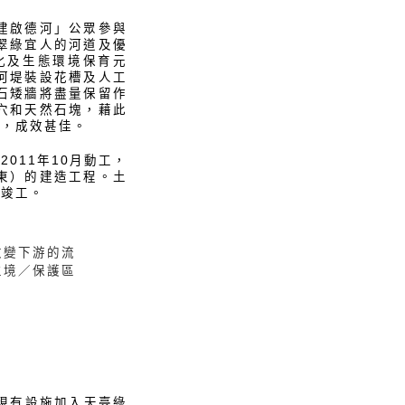
共建啟德河」公眾參與
翠綠宜人的河道及優
化及生態環境保育元
河堤裝設花槽及人工
石矮牆將盡量保留作
穴和天然石塊，藉此
施，成效甚佳。
011年10月動工，
道東）的建造工程。土
年竣工。
改變下游的流
生境／保護區
及現有設施加入天臺綠