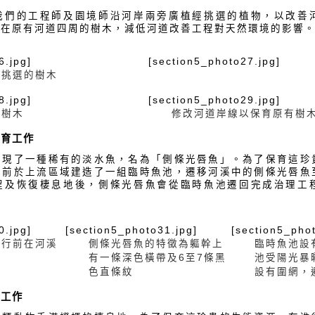
我們的工程師及園境師沿河岸兩旁廣植經挑選的植物，以改善
護在原有河道四周的樹木，減低河道改善工程對天然環境的影響
6.jpg]
[section5_photo27.jpg]
經挑選的樹木
8.jpg]
[section5_photo29.jpg]
的樹木
修改河道岸線以保育原有樹
保育工作
發現了一種稀有的淡水魚，名為「側條光唇魚」。為了保育這珍
程前於上流區域建造了一組臨時魚池，遷移河溪中的側條光唇魚
程及恢復棲息地後，側條光唇魚會從臨時魚池遷回完成治理工
0.jpg]
[section5_photo31.jpg]
[section5_pho
進行前在河溪
側條光唇魚的特徵為軀幹上
臨時魚池設
魚
有一條深色橫帶及6至7條黑
池受陽光暴
色直條紋
設有圍網，
育工作