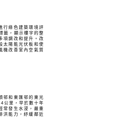
進行綠色建築環境評
個標籤，顯示樓宇的整
多項調改和提升。改
設太陽能光伏板和使
風機改善室內空氣質
頭邨和東匯邨的東光
.4公里，早於數十年
經常發生水浸，嚴重
排洪能力，紓緩鄰近