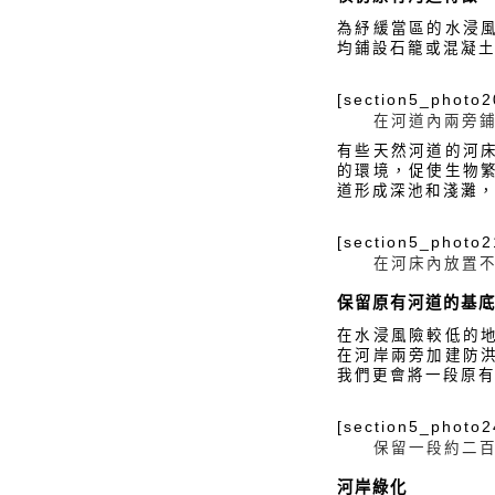
為紓緩當區的水浸
均鋪設石籠或混凝
[section5_photo2
在河道內兩旁
有些天然河道的河
的環境，促使生物
道形成深池和淺灘
[section5_photo2
在河床內放置
保留原有河道的基
在水浸風險較低的
在河岸兩旁加建防
我們更會將一段原
[section5_photo2
保留一段約二
河岸綠化