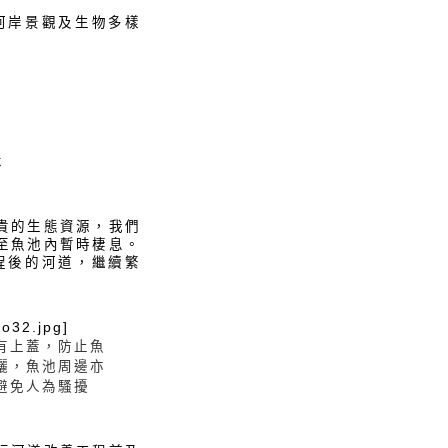
河岸景觀及生物多樣
。
木
貴的生態資源，我們
至魚池內暫時棲息。
程後的河道，繼續繁
to32.jpg]
有上蓋，防止魚
曬，魚池周邊亦
避免人為騷擾