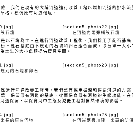
風險，我們在現有的大埔河道進行改善工程以增加河道的排水流
土草格，模仿原有河道環境。
0.jpg]
[section5_photo22.jpg]
鋪設石籠
在河道內兩旁鋪設石籠
床是以石塊為主。在進行河道改善工程後，我們採用了亂石基底
繁衍。亂石基底由不規則的石塊和卵石組合而成，取替單一大小
，為土生的大小魚類提供棲息空間。
1.jpg]
[section5_photo23.jpg]
不規則的石塊和卵石
底
地區進行河道改善工程時，我們沒有採用掘深和擴闊河道的方案
洪牆，保留原有河道的基底，從而保育原有河道的生態功能。在
有河道保留，以保育河中生態及減低工程對自然環境的影響。
4.jpg]
[section5_photo25.jpg]
百米長的原有河道
在河岸兩旁加建一米高的防