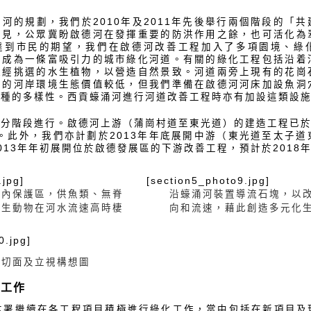
河的規劃，我們於2010年及2011年先後舉行兩個階段的「
可見，公眾冀盼啟德河在發揮重要的防洪作用之餘，也可活化為
達到市民的期望，我們在啟德河改善工程加入了多項園境、綠
河成為一條富吸引力的城市綠化河道。有關的綠化工程包括沿着
植經挑選的水生植物，以營造自然景致。河道兩旁上現有的花崗
有的河岸環境生態價值較低，但我們準備在啟德河河床加設魚洞
物種的多樣性。西貢蠔涌河進行河道改善工程時亦有加設這類設
分階段進行。啟德河上游（蒲崗村道至東光道）的建造工程已於2
竣。此外，我們亦計劃於2013年年底展開中游（東光道至太子
013年年初展開位於啟德發展區的下游改善工程，預計於2018
.jpg]
[section5_photo9.jpg]
溪內保護區，供魚類、無脊
沿蠔涌河裝置導流石塊，以
水生動物在河水流速高時棲
向和流速，藉此創造多元化
0.jpg]
的切面及立視構想圖
化工作
度，本署繼續在各工程項目積極進行綠化工作，當中包括在新項目