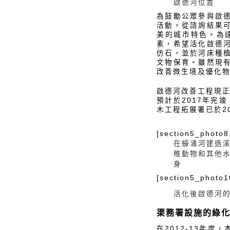
啟德河位置
為鼓勵公眾參與啟德
活動。從諮詢結果
美的城市特色。為
素，希望活化啟德
仿石，並於河床種
文物保育。雖然現
改善微生境及優化
啟德河改善工程現正
預計於2017年完
木工程拓展署已於2
[section5_photo8
在蠔涌河建造
椎動物和其他
身
[section5_photo1
活化後啟德河
渠務署設施的綠
在2012-13年