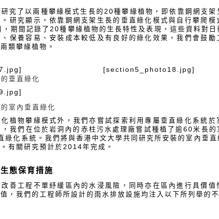
地研究了以兩種攀緣模式生長的20種攀緣植物，即依靠鋼網支架
式。研究顯示，依靠鋼網支架生長的垂直綠化模式與自行攀爬模
月，期間記錄了20種攀緣植物的生長特性及表現，這些資料對
單、保養容易、安裝成本較低及有良好的綠化效果，我們會鼓勵
上兩類攀緣植物。
7.jpg]
[section5_photo18.jpg]
廠的垂直綠化
9.jpg]
廠的室內垂直綠化
綠化植物攀緣模式外，我們亦嘗試探索利用專屬垂直綠化系統於
1月，我們在位於岩洞內的赤柱污水處理廠嘗試種植了逾60米長
垂直綠化系統。我們將與香港中文大學共同研究所安裝的室內垂直
。有關研究預計於2014年完成。
及生態保育措施
放改善工程不單紓緩區內的水浸風險，同時亦在區內進行具價值
價值，我們的工程師所設計的雨水排放設施均注入以下所列舉的