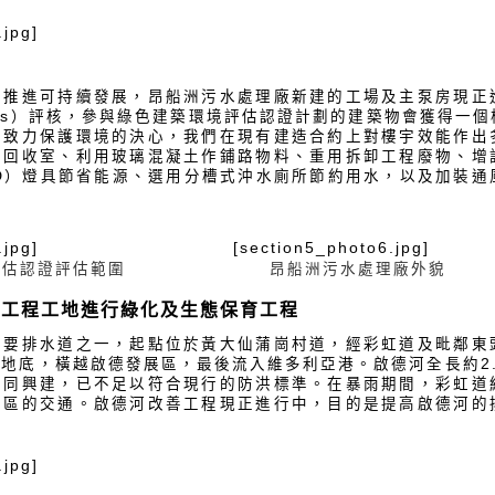
.jpg]
池
志推進可持續發展，昂船洲污水處理廠新建的工場及主泵房現正
Plus）評核，參與綠色建築環境評估認證計劃的建築物會獲得一
們致力保護環境的決心，我們在現有建造合約上對樓宇效能作出
物回收室、利用玻璃混凝土作鋪路物料、重用拆卸工程廢物、增
ED）燈具節省能源、選用分槽式沖水廁所節約用水，以及加裝通
.jpg]
[section5_photo6.jpg]
評估認證評估範圍
昂船洲污水處理廠外貌
善工程工地進行綠化及生態保育工程
主要排水道之一，起點位於黃大仙蒲崗村道，經彩虹道及毗鄰東
地底，橫越啟德發展區，最後流入維多利亞港。啟德河全長約2
一同興建，已不足以符合現行的防洪標準。在暴雨期間，彩虹道
地區的交通。啟德河改善工程現正進行中，目的是提高啟德河的
.jpg]