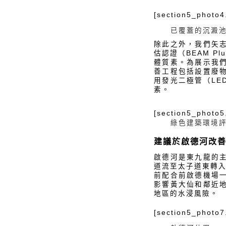
[section5_photo4
已覆蓋的沉澱
除此之外，我們矢
估認證（BEAM 
體質素。為展示我
善工程包括設置廢
用發光二極管（L
素。
[section5_photo5
綠色建築環境
建議於啟德河改
啟德河是東九龍的
道流至太子道東轉入
前配合前啟德機場
影響黃大仙和鄰近
地區的水浸風險。
[section5_photo7