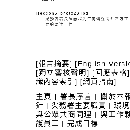
[section6_photo23.jpg]
渠務署署長陳志超先生向傳媒簡介署方主
要的防洪工作
[
報告摘要
] [
English Versi
[
獨立審核聲明
] [
回應表格
]
織內容索引
] [
網頁指南
]
主頁
|
署長序言
|
關於本
針
|
渠務署主要職責
|
環境
與公眾共商同理
|
與工作
護員工
|
完成目標
|