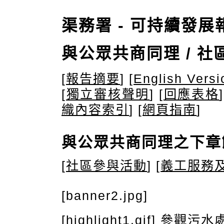
渠務署 - 可持續發展報告
與公眾共商同理
/ 社
[
報告摘要
] [
English Versi
[
獨立審核聲明
] [
回應表格
]
織內容索引
] [
網頁指南
]
與公眾共商同理之下章
[
社區參與活動
] [
義工服務
[banner2.jpg]
[highlight1.gif] 參