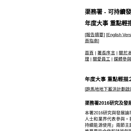
渠務署 - 可持續發展
年度大事 重點輕
[
報告摘要
]
[
English Vers
頁指南
]
首頁
|
署長序言
|
關於
理
|
關愛員工
|
媒體參
年度大事 重點輕描
[
跑馬地地下蓄洪計劃啟
渠務署2016研究及
本署2016研究與發展論
人士和業界代表參與。
持續能源使用」兩節主