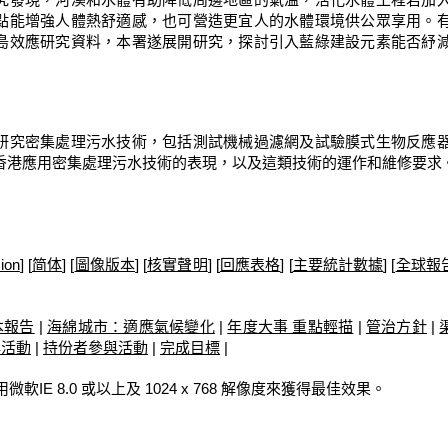
點能增強人體熱舒適感，也可營造更宜人的水體環境供公眾享用。
島效應研究資料，本署遂展開研究，探討引入藍綠建設元素能否紓
研究密集處理污水技術，包括測試機械過濾網及試驗膜式生物反應
香港應用密集處理污水技術的表現，以及這類技術的運作和維修要求
ion
] [
简体
] [
圖像版本
] [
核實聲明
] [
回應表格
] [
主要統計數據
] [
全球報
本報告
|
海綿城市：適應氣候變化
|
年度大事 重點輕描
|
管治方針
|
與活動
|
持份者參與活動
|
完成目標
|
使用微軟IE 8.0 或以上及 1024 x 768 解像度來獲得最佳效果。