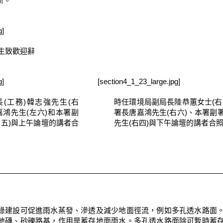
新。
g]
生致歡迎辭
g]
[section4_1_23_large.jpg]
(工務)韓志強先生(右
時任環境局副局長陸恭蕙女士(右
嘉鴻先生(左六)和本署副
署長唐嘉鴻先生(右六)、本署副
右五)與上午論壇的講者合
先生(右四)與下午論壇的講者合
綠建設可促進雨水蒸發、滲透及減少地面徑流，例如多孔透水路面
地磚、砂礫路基，作用是蓄存地面雨水。多孔透水路面除可暫時蓄