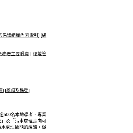
告倡議組織內容索引
] [
網
渠務署主要職責
|
環境管
壇
] [
獎項及殊榮
]
逾500名本地學者、專業
統」及「污水處理走向可
污水處理節能的經驗，促