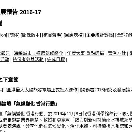
報告 2016-17
描
ion
] [
简体
] [
圖像版本
] [
核實聲明
] [
回應表格
] [
主要統計數據
] [
全球報
本報告
|
海綿城市：適應氣候變化
|
年度大事 重點輕描
|
管治方針
|
與活動
|
持份者參與活動
|
完成目標
|
之下章節
用
] [
全港最大太陽能發電場正式投入運作
] [
渠務署2016研究及發展論
發展論壇「氣候變化 香港行動」
壇「氣候變化 香港行動」於2016年11月8日假香港科學館舉行，吸引
我們更邀請業界翹楚、教授和專家就「致力創新可持續雨水排放系
題發表演說，分享他們在氣候變化、活化水體、可持續排水系統和