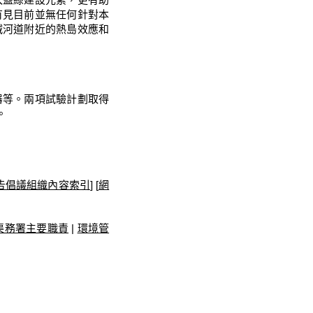
有見目前並無任何針對本
減河道附近的熱島效應和
器等。兩項試驗計劃取得
。
告倡議組織內容索引
] [
網
渠務署主要職責
|
環境管