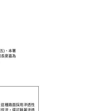
五)、本署
署長麥嘉為
照
。這種路面採用滲透性
存徑流，還可藉著滲透