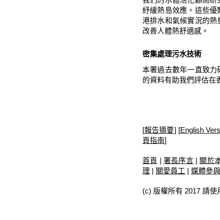
紓緩熱島效應。這些優
港排水和氣候實況的熱
改善人體熱舒適感。
密集處理污水技術
本署過去數年一直致力
的資料有助我們評估在
[
報告摘要
]
[
English Vers
頁指南
]
首頁
|
署長序言
|
關於
理
|
關愛員工
|
媒體參
(c) 版權所有 2017 請