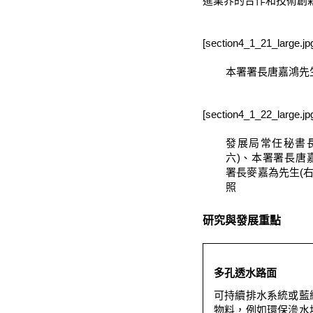
進業界的合作和技術創
[section4_1_21_large.jp
本署署長唐嘉鴻先
[section4_1_22_large.jp
發展局常任秘書長
六)、本署署長唐
署長麥嘉為先生(
照
研究與發展重點
多孔透水路面
可持續排水系統或藍
物料，例如環保滲水