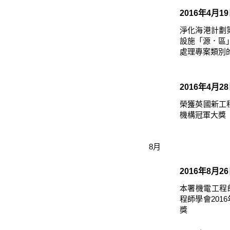
2016年4月1
淨化海港計劃
設施「源．區」
處理專案類別
2016年4月2
榮獲英國新工
機構冠軍大獎
8月
2016年8月2
本署機電工程
程師學會201
獎