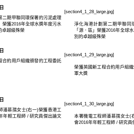
9日
[section4_1_28_large.jpg]
第二期甲聯同環保署的污泥處理
榮獲2016年全球水獎年度污水
淨化海港計劃第二期甲聯同
的卓越級殊榮
「源．區」榮獲2016年全球
別的卓越級殊榮
8日
[section4_1_29_large.jpg]
程合約用戶組織頒發的工程委託
榮獲英國新工程合約用戶組織
軍大獎
6日
[section4_1_30_large.jpg]
師潘慕孺女士(右一)榮獲香港工
6年年輕工程師 / 研究員傑出論文
本署機電工程師潘慕孺女士(
會2016年年輕工程師 / 研究