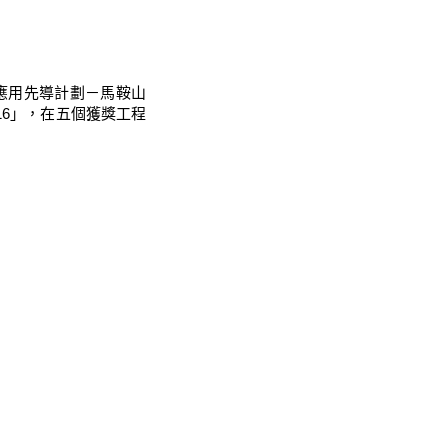
M應用先導計劃－馬鞍山
016」，在五個獲獎工程