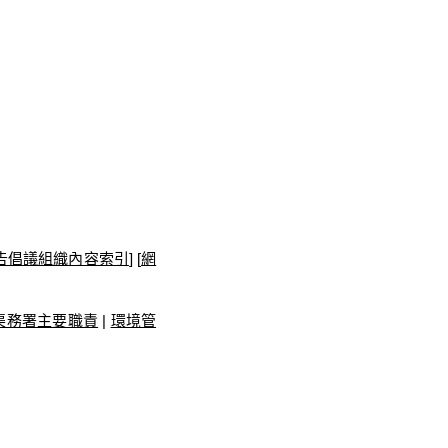
告倡議組織內容索引
] [
網
渠務署主要職責
|
環境管