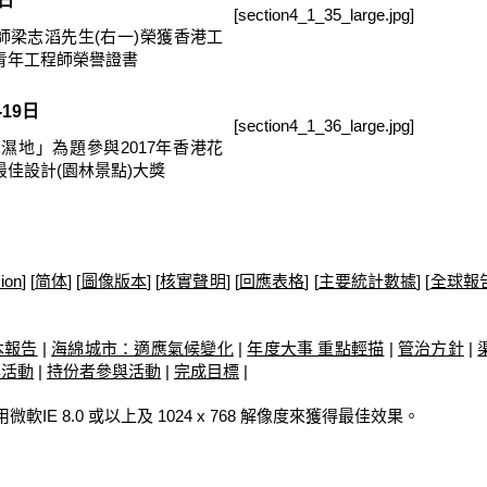
7日
[section4_1_35_large.jpg]
師梁志滔先生(右一)榮獲香港工
青年工程師榮譽證書
-19日
[section4_1_36_large.jpg]
濕地」為題參與2017年香港花
佳設計(園林景點)大獎
ion
] [
简体
] [
圖像版本
] [
核實聲明
] [
回應表格
] [
主要統計數據
] [
全球報
本報告
|
海綿城市：適應氣候變化
|
年度大事 重點輕描
|
管治方針
|
與活動
|
持份者參與活動
|
完成目標
|
使用微軟IE 8.0 或以上及 1024 x 768 解像度來獲得最佳效果。