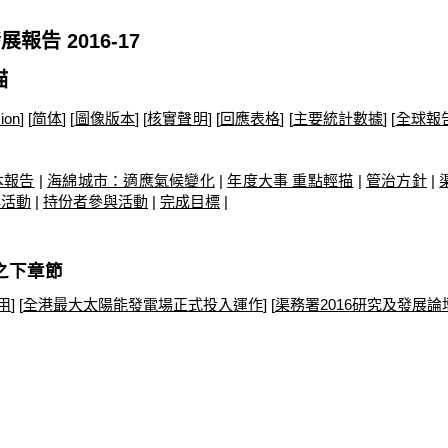
報告 2016-17
描
ion
] [
简体
] [
圖像版本
] [
核實聲明
] [
回應表格
] [
主要統計數據
] [
全球報
本報告
|
海綿城市：適應氣候變化
|
年度大事 重點輕描
|
管治方針
|
與活動
|
持份者參與活動
|
完成目標
|
之下章節
用
] [
全港最大太陽能發電場正式投入運作
] [
渠務署2016研究及發展論