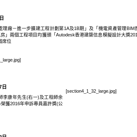
8日
處理廠－進一步擴建工程計劃第1A及1B期」及「機電資產管理BI
泵房」兩個工程項目均獲頒「Autodesk香港建築信息模擬設計大獎2
個席位
_large.jpg]
27日
[section4_1_32_large.jpg]
師李康年先生(右一)及工程師余
)榮獲2016年申訴專員嘉許獎(公