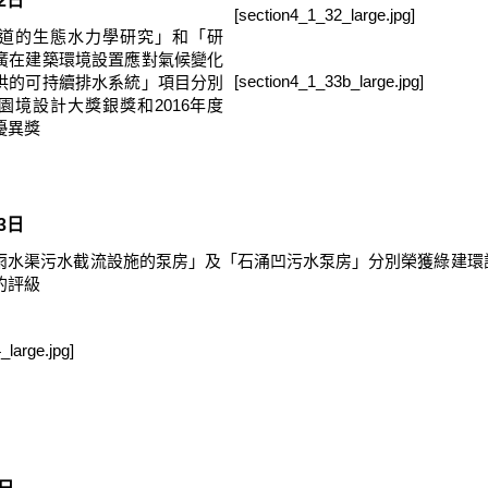
22日
[section4_1_32_large.jpg]
道的生態水力學研究」和「研
廣在建築環境設置應對氣候變化
[section4_1_33b_large.jpg]
洪的可持續排水系統」項目分別
度園境設計大獎銀獎和2016年度
優異獎
13日
雨水渠污水截流設施的泵房」及「石涌凹污水泵房」分別榮獲綠建環
的評級
_large.jpg]