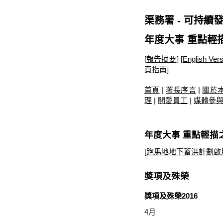
渠務署 - 可持續發展
年度大事 重點輕
[
報告摘要
]
[
English Vers
頁指南
]
首頁
|
署長序言
|
關於
理
|
關愛員工
|
媒體參
年度大事 重點輕描
[
跑馬地地下蓄洪計劃啟
獎項及殊榮
獎項及殊榮2016
4月