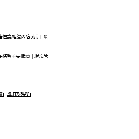
告倡議組織內容索引
] [
網
渠務署主要職責
|
環境管
壇
] [
獎項及殊榮
]