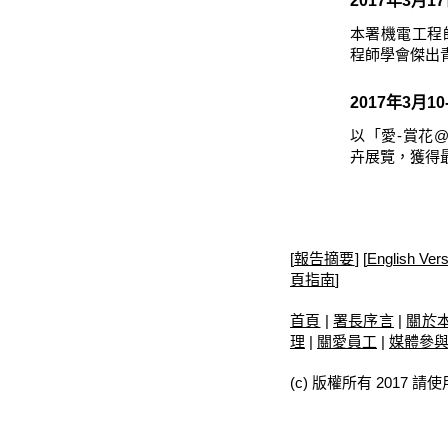
2017年3月1
本署機電工程
程師學會傑出
2017年3月10
以「愛-賞花@
卉展覽，獲得最
[
報告摘要
]
[
English Vers
頁指南
]
首頁
|
署長序言
|
關於
理
|
關愛員工
|
媒體參
(c) 版權所有 2017 請