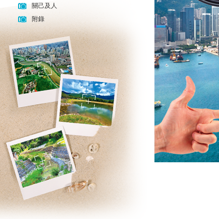
關己及人
附錄