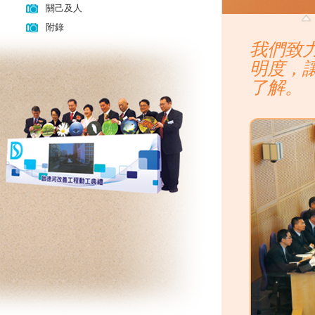
關己及人
附錄
我們致
明度，
了解。