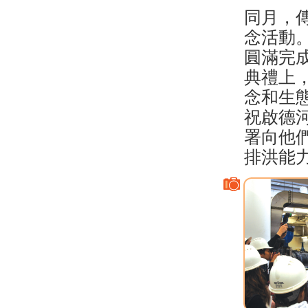
同月，
念活動
圓滿完
典禮上
念和生
祝啟德
署向他
排洪能