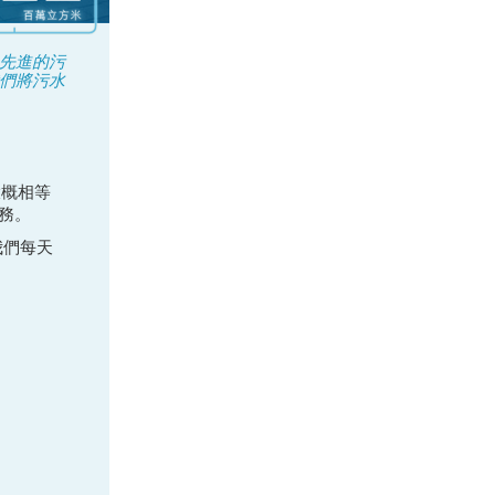
先進的污
們將污水
大概相等
務。
我們每天