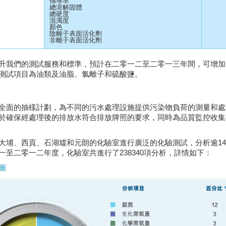
傳導率
總溶解固體
總硬度
混濁度
顏色
陰離子表面活化劑
非離子表面活化劑
升我們的測試服務和標準，預計在二零一二至二零一三年間，可增加
測試項目為油類及油脂、氯離子和硫酸鹽。
全面的抽樣計劃，為不同的污水處理設施提供污染物負荷的測量和處
於確保經處理後的排放水符合排放牌照的要求，同時為品質監控收集
大埔、西貢、石湖墟和元朗的化驗室進行廣泛的化驗測試，分析逾1
一至二零一二年度，化驗室共進行了238340項分析，詳情如下：
圖