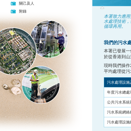
關己及人
附錄
本署致力應用
水處理技術，
循環再用。
我們的污水
本署已發展一
於從香港到山
現時我們操作
平均處理從污
污水處理設施
年度污水總處
公共污水系統
污水系統網絡
污水處理設施