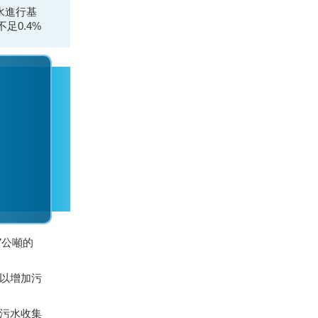
水進行基
足0.4%
7公噸的
以增加污
污水收集