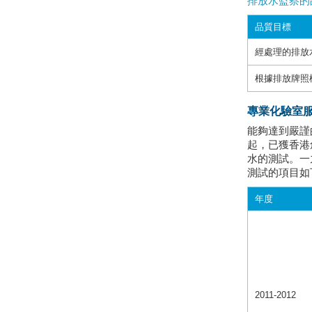
排放水監察的
品質目標
經處理的排放
根據排放牌照
專業化驗室
能夠達到嚴謹
起，已獲香港
水的測試。一
測試的項目如
年度
2011-2012