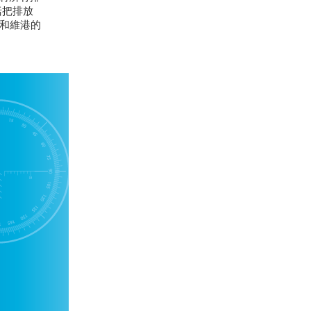
括把排放
和維港的