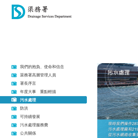
我們的抱負、使命和信念
渠務署高層管理人員
署長序言
年度大事 重點輕描
污水處理
防洪
可持續發展
污水處理服務費
公共關係