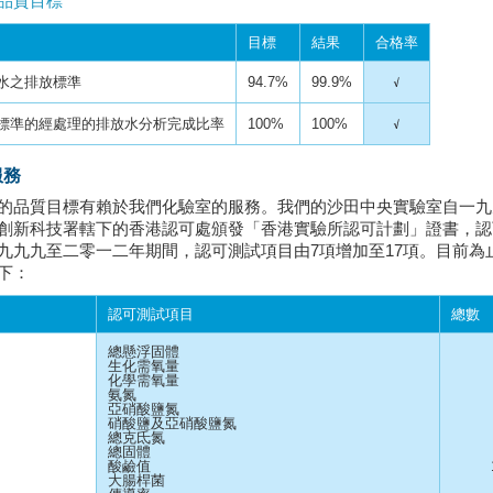
品質目標
目標
結果
合格率
水之排放標準
94.7%
99.9%
標準的經處理的排放水分析完成比率
100%
100%
服務
的品質目標有賴於我們化驗室的服務。我們的沙田中央實驗室自一九
創新科技署轄下的香港認可處頒發「香港實驗所認可計劃」證書，認
九九九至二零一二年期間，認可測試項目由7項增加至17項。目前為
下：
認可測試項目
總數
總懸浮固體
生化需氧量
化學需氧量
氨氮
亞硝酸鹽氮
硝酸鹽及亞硝酸鹽氮
總克氐氮
總固體
酸鹼值
大腸桿菌