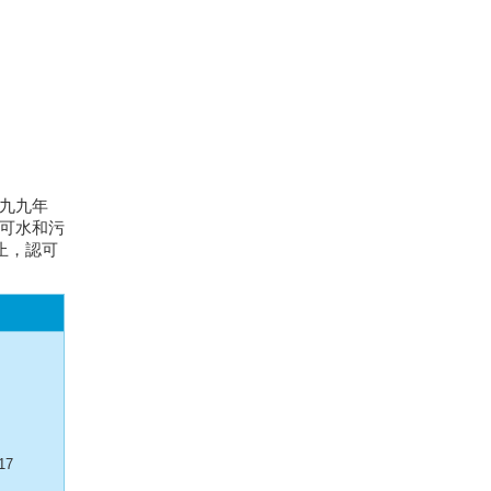
九九年
可水和污
止，認可
17