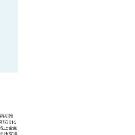
兩期推
時採用化
現正全面
將所有排