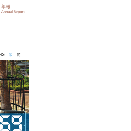
NG
繁
简