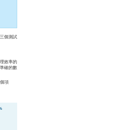
三個測試
理效率的
準確的數
4個項