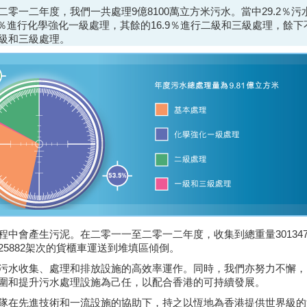
二零一二年度，我們一共處理9億8100萬立方米污水。當中29.2％污
5％進行化學強化一級處理，其餘的16.9％進行二級和三級處理，餘下不
級和三級處理。
程中會產生污泥。在二零一一至二零一二年度，收集到總重量30134
25882架次的貨櫃車運送到堆填區傾倒。
污水收集、處理和排放設施的高效率運作。同時，我們亦努力不懈，
圍和提升污水處理設施為己任，以配合香港的可持續發展。
隊在先進技術和一流設施的協助下，持之以恆地為香港提供世界級的