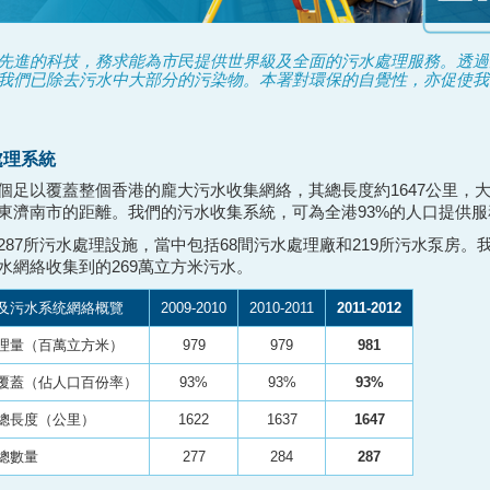
先進的科技，務求能為市民提供世界級及全面的污水處理服務。透過
我們已除去污水中大部分的污染物。本署對環保的自覺性，亦促使我
處理系統
個足以覆蓋整個香港的龐大污水收集網絡，其總長度約1647公里，
東濟南市的距離。我們的污水收集系統，可為全港93%的人口提供服
287所污水處理設施，當中包括68間污水處理廠和219所污水泵房。
水網絡收集到的269萬立方米污水。
及污水系统網絡概覽
2009-2010
2010-2011
2011-2012
理量（百萬立方米）
979
979
981
覆蓋（佔人口百份率）
93%
93%
93%
總長度（公里）
1622
1637
1647
總數量
277
284
287