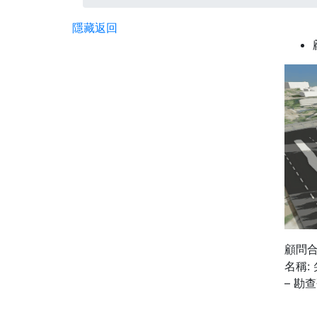
隱藏
返回
顧問合約
名稱:
– 勘