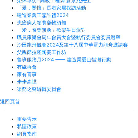
榮休專訪─高級工程師 麥永兆先生
「愛．關懷」長者家居探訪活動
建造業義工嘉許禮2024
患癌病人領養寵物須知
「愛．耆樂無窮」歡樂生日派對
職員康樂會周年會員大會暨執行委員會委員選舉
沙田龍舟競賽2024及第十八屆中華電力龍舟邀請賽
父親節拉坯陶瓷工作坊
魯班服務月2024 —— 建造業愛山惜灘行動
有緣再會
家有喜事
步步高陞
渠務之聲編輯委員會
返回頁首
重要告示
私隱政策
網頁指南