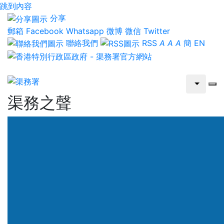
跳到內容
分享
郵箱
Facebook
Whatsapp
微博
微信
Twitter
聯絡我們
RSS
A
A
A
簡
EN
渠務署
渠務之聲