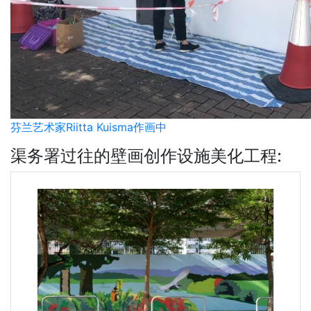
芬兰艺术家Riitta Kuisma作画中
渠务署过往的壁画创作设施美化工程: