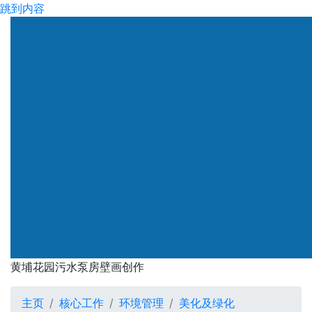
跳到内容
渠务署
黄埔花园污水泵房壁画创作
黄埔花园污水泵房壁画创作
主页
核心工作
环境管理
美化及绿化