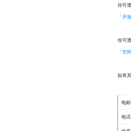
你可
「开
你可
「空
如有
电邮
电话