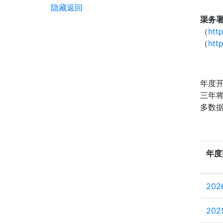
隐藏
返回
渠务
（
htt
（
http
年度
三年
多数
年度
20
20