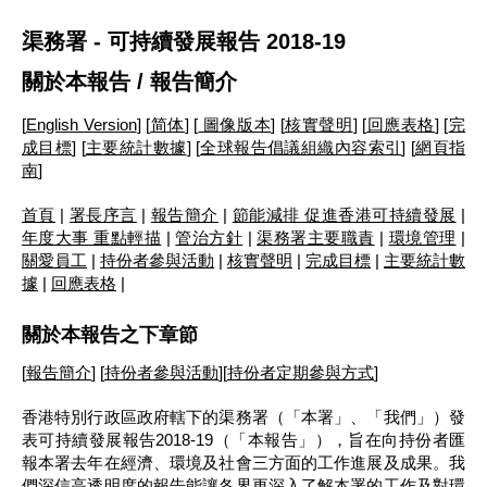
渠務署 - 可持續發展報告 2018-19
關於本報告
/ 報告簡介
[
English Version
] [
简体
] [
圖像版本
] [
核實聲明
] [
回應表格
] [
完
成目標
] [
主要統計數據
] [
全球報告倡議組織內容索引
] [
網頁指
南
]
首頁
|
署長序言
|
報告簡介
|
節能減排 促進香港可持續發展
|
年度大事 重點輕描
|
管治方針
|
渠務署主要職責
|
環境管理
|
關愛員工
|
持份者參與活動
|
核實聲明
|
完成目標
|
主要統計數
據
|
回應表格
|
關於本報告之下章節
[
報告簡介
] [
持份者參與活動
][
持份者定期參與方式
]
香港特別行政區政府轄下的渠務署（「本署」、「我們」）發
表可持續發展報告2018-19（「本報告」），旨在向持份者匯
報本署去年在經濟、環境及社會三方面的工作進展及成果。我
們深信高透明度的報告能讓各界更深入了解本署的工作及對環