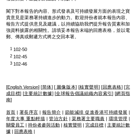
閣下對本報告的內容、形式發表及可持續發展方面的表現之寶
貴意見是渠務署持續進步的動力。歡迎持份者就本報告內容、
報告方式提供意見及建議，以持續協助我們提升報告質素和加
強資料披露的相關性。請填妥本報告末端的回應表格，並以電
郵、傳真或郵遞方式將之交回本署。
1
102-50
2
102-45
3
102-46
[
English Version
] [
简体
] [
圖像版本
] [
核實聲明
] [
回應表格
] [
完
成目標
] [
主要統計數據
] [
全球報告倡議組織內容索引
] [
網頁指
南
]
首頁
|
署長序言
|
報告簡介
|
節能減排 促進香港可持續發展
|
年度大事 重點輕描
|
管治方針
|
渠務署主要職責
|
環境管理
|
關愛員工
|
持份者參與活動
|
核實聲明
|
完成目標
|
主要統計數
據
|
回應表格
|