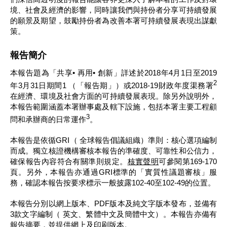
境、社會及經濟的影響，同時讓我們與持份者分享可持續發展
的願景及期望，鼓勵持份者為改善本署可持續發展表現出謀獻
策。
報告簡介
本報告題為「共享• 再用• 創新」詳述於2018年4月1日至2019
2
年3月31日期間1 （「報告期」）或2018-19財政年度渠務署
在經濟、環境及社會方面的可持續發展表現。除另外說明外，
本報告範圍涵蓋本署辦事處及轄下設施，包括本署主要工程顧
3
問和承辦商的日常運作
。
本報告是依循GRI（ 全球報告倡議組織）準則：核心選項編制
而成。獨立核證機構審核本報告的準確度、可靠性和公信力，
確保報告內容符合有關準則規定。
核實聲明
可參閱第169-170
頁。另外，本報告亦通過GRI標準的「實質性議題審核」服
務，確認本報告按要求標示一般披露102-40至102-49的位置。
本報告分別以網上版本、PDF版本及純文字版本發布，並備有
3款文字編制（ 英文、繁體中文及簡體中文）。本報告亦備有
報告摘要，並提供網上及印刷版本。