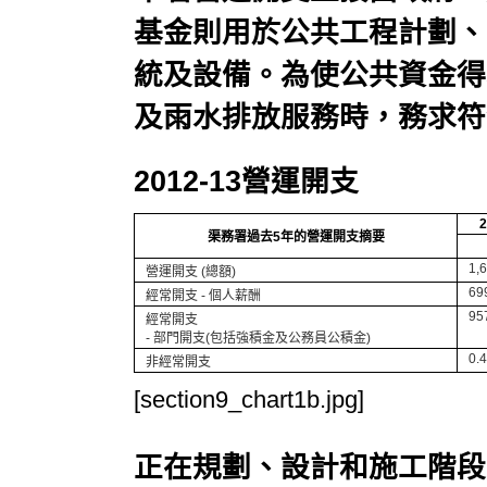
基金則用於公共工程計劃、
統及設備。為使公共資金得
及雨水排放服務時，務求符
2012-13營運開支
2
渠務署過去5年的營運開支摘要
1,
營運開支 (總額)
69
經常開支 - 個人薪酬
95
經常開支
- 部門開支(包括強積金及公務員公積金)
0.4
非經常開支
[section9_chart1b.jpg]
正在規劃、設計和施工階段