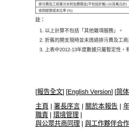
排污費及工商業污水附加費開支(不包括折舊) (以百萬元計)
收回經營成本比率 (%)
註：
以上計算不包括「其他雜項服務」。
折舊的開支現時並未透過排污費及工商
上表中2012-13年度數據只屬暫定性
[
報告全文
] [
English Version
] [
简体
主頁
|
署長序言
|
關於本報告
|
職責
|
環境管理
|
與公眾共商同理
|
與工作夥伴合