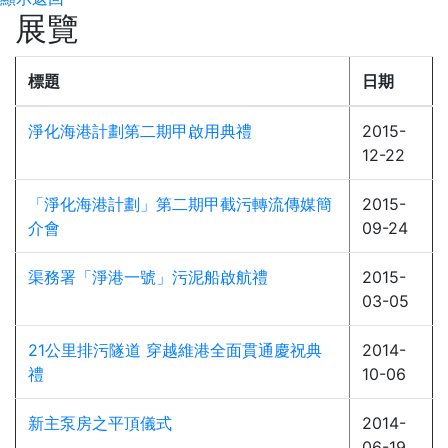
展覽
標題
日期
淨化海港計劃第二期甲啟用典禮
2015-
12-22
「淨化海港計劃」第二期甲截污轉流傳媒簡
2015-
介會
09-24
渠務署「淨港一號」污泥船啟航禮
2015-
03-05
21公里排污隧道 穿越維港全面貫通慶祝典
2014-
禮
10-06
新主泵房之平頂儀式
2014-
06-19