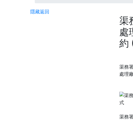
隱藏
返回
渠
處
約 
渠務署
處理廠
渠務