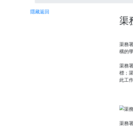
隱藏
返回
渠
渠務署
構的
渠務
標；
此工
渠務