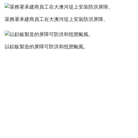
渠務署承建商員工在大澳河堤上安裝防洪屏障。
以鋁板製造的屏障可防洪和抵禦颱風。