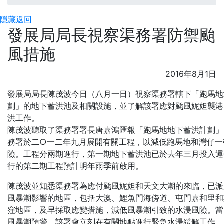
隱藏
返回
發展局局長視察渠務署防禦颱
風措施
2016年8月1日
發展局局長陳茂波今日（八月一日）視察渠務署轄下「跑馬地
劃」的地下蓄洪池及相關設施，並了解該署應對颱風妮妲襲港
洪工作。
陳茂波聽取了渠務署署長唐嘉鴻匯報「跑馬地地下蓄洪計劃」
務署於二○一二年九月展開有關工程，以減低跑馬地和灣仔一
險。工程分兩期進行，第一期地下蓄洪池已於去年三月投入運
行的第二期工程預計明年雨季前啟用。
陳茂波並知悉渠務署為應付颱風妮妲和天文大潮的來臨，已派
風暴潮影響的地區，包括大澳、鯉魚門海傍道、屯門嘉和里和
窪地區，及早採取應變措施，減低風暴潮引致的水浸風險。當
風暴潮預警，該署會立刻在有關地點進行緊急水浸緩解工作。