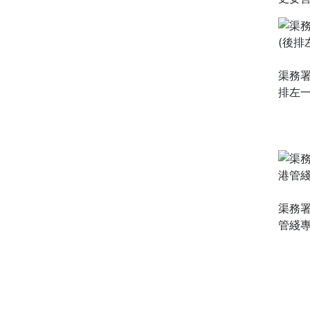
渠務署
排左
渠務署
管綫