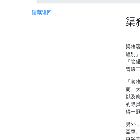
隱藏
返回
渠
渠務署
組別
「管綫
管綫
「實務
商、
以及
的隊
得一
另外
亞軍
更妥