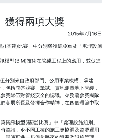
5」獲得兩項大獎
2015年7月16日
模型(基建)比賽」中分別榮獲總亞軍及「處理設施
訊模型(BIM)技術在管綫工程上的應用，並促進
賽隊伍分別來自政府部門、公用事業機構、承建
行，包括問答競賽、筆試、實地測量地下管綫，
試參賽隊伍對管綫安全的認識。渠務署參賽團隊
他們各展所長及發揮合作精神，在四個環節中取
築資訊模型(基建)比賽」中「處理設施組別」
實時資訊，令不同工種的施工更協調及資源運用
率，同時可進一步優化將來的資產及設施管理。