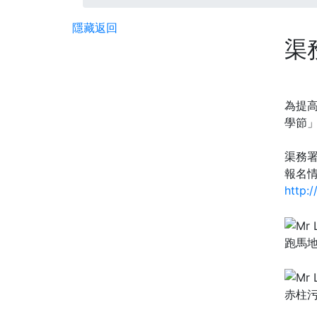
隱藏
返回
渠
為提
學節
渠務署
報名
http:
跑馬
赤柱