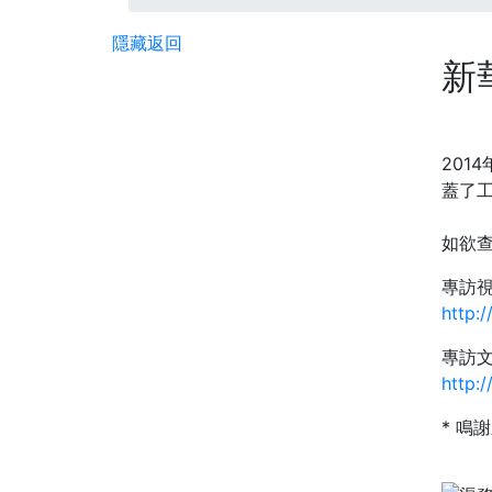
隱藏
返回
新
20
蓋了
如欲
專訪
http:
專訪
http:
* 鳴