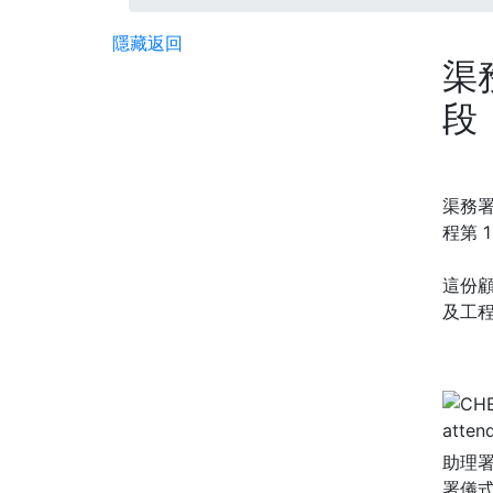
隱藏
返回
渠
段
渠務署
程第 
這份
及工
助理署
署儀