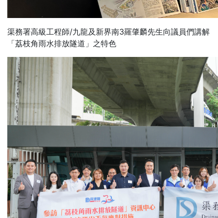
渠務署高級工程師/九龍及新界南3羅肇麟先生向議員們講解
「荔枝角雨水排放隧道」之特色