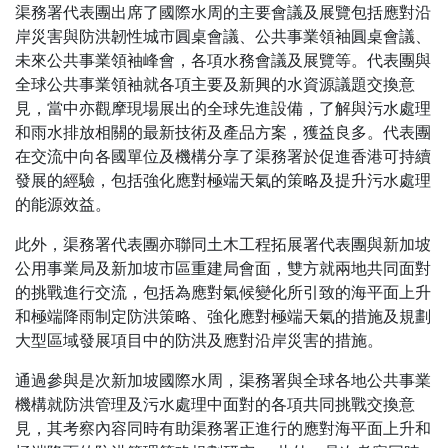
渠務署代表團出席了國際水周的主要會議及展覽包括應對沿
岸災害與防洪韌性城市圓桌會議、公共事業領袖圓桌會議、
未來公共事業領袖峰會，各項水務會議及展覽等。代表團與
全球公共事業領袖就各項主要及新興的水資源議題交換意
見，當中亦觀摩現場展出的全球先進設備，了解與污水處理
和雨水排放相關的最新技術及產品方案，獲益良多。代表團
在交流中向各國單位及機構分享了渠務署於促進香港可持續
發展的經驗，包括強化應對極端天氣的策略及提升污水處理
的能源效益。
此外，渠務署代表團亦聯同土木工程拓展署代表團與新加坡
公用事業局及新加坡市區重建局會面，雙方就兩地共同面對
的挑戰進行交流，包括為應對氣候變化所引致的海平面上升
和極端降雨制定防洪策略、強化應對極端天氣的措施及規劃
大型區域發展項目中的防洪及應對沿岸災害的措施。
通過參與是次新加坡國際水周，渠務署與全球各地公共事業
機構就防洪管理及污水處理中面對的各項共同挑戰交換意
見，其考察內容同時有助渠務署正進行的應對海平面上升和