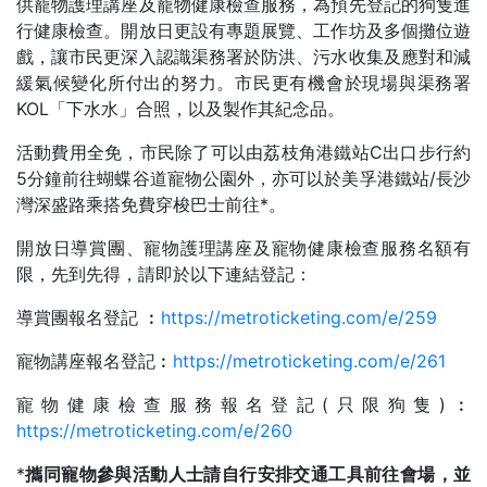
供寵物護理講座及寵物健康檢查服務，為預先登記的狗隻進
行健康檢查。開放日更設有專題展覽、工作坊及多個攤位遊
戲，讓市民更深入認識渠務署於防洪、污水收集及應對和減
緩氣候變化所付出的努力。市民更有機會於現場與渠務署
KOL「下水水」合照，以及製作其紀念品。
活動費用全免，市民除了可以由荔枝角港鐵站C出口步行約
5分鐘前往蝴蝶谷道寵物公園外，亦可以於美孚港鐵站/長沙
灣深盛路乘搭免費穿梭巴士前往*。
開放日導賞團、寵物護理講座及寵物健康檢查服務名額有
限，先到先得，請即於以下連結登記：
導賞團報名登記 ︰
https://metroticketing.com/e/259
寵物講座報名登記︰
https://metroticketing.com/e/261
寵物健康檢查服務報名登記(只限狗隻)︰
https://metroticketing.com/e/260
*
攜同寵物參與活動人士請自行安排交通工具前往會場，並