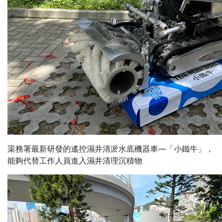
渠務署最新研發的遙控濕井清淤水底機器車—「小鐵牛」，
能夠代替工作人員進入濕井清理沉積物