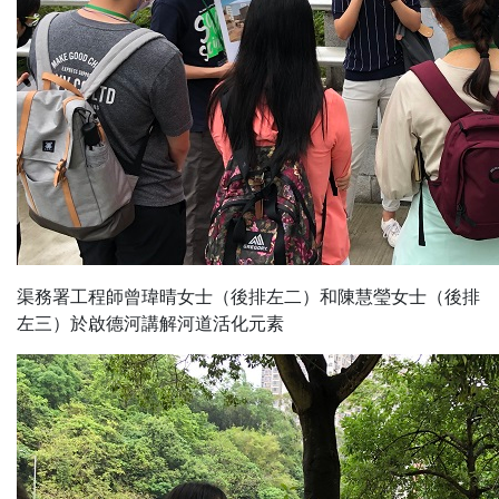
渠務署工程師曾瑋晴女士（後排左二）和陳慧瑩女士（後排
左三）於啟德河講解河道活化元素