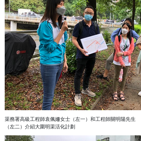
渠務署高級工程師袁佩姍女士（左一）和工程師關明陽先生
（左二）介紹大圍明渠活化計劃