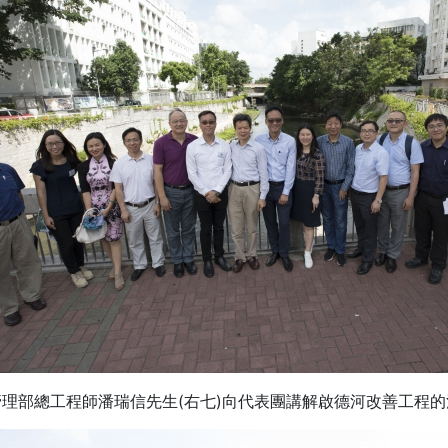
管理部總工程師潘瑞信先生(右七)向代表團講解啟德河改善工程