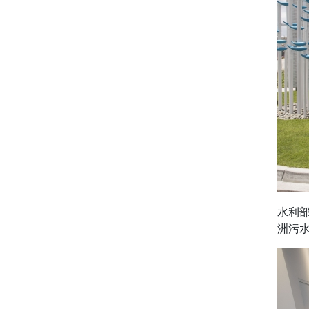
水利
洲污