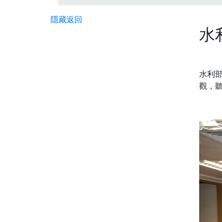
隱藏
返回
水
水利
觀，