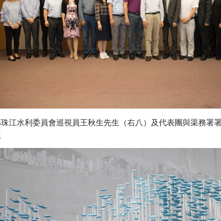
部珠江水利委員會巡視員王秋生先生（右八）及代表團與渠務署
照