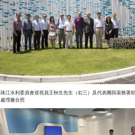
部珠江水利委員會巡視員王秋生先生（右三）及代表團與渠務署
水處理廠合照