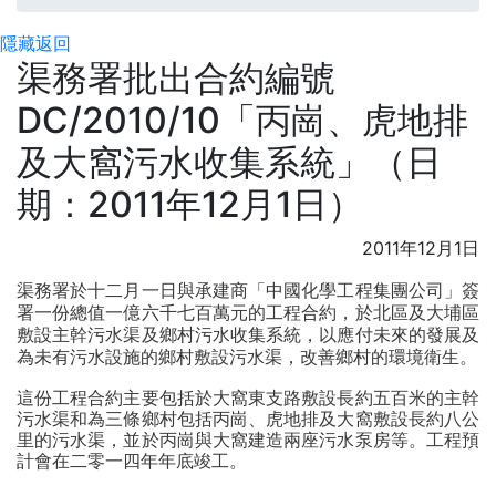
隱藏
返回
渠務署批出合約編號
DC/2010/10「丙崗、虎地排
及大窩污水收集系統」（日
期：2011年12月1日）
2011年12月1日
渠務署
於十二月一日與承建商「中國化學工程集團公司」簽
署一份總值一億六千七百萬元的工程合約，於北區及大埔區
敷設主幹污水渠及鄉村污水收集系統，以應付未來的發展及
為未有污水設施的鄉村敷設污水渠，改善鄉村的環境衛生。
這份工程合約主要包括於大窩東支路敷設長約五百米的主幹
污水渠和為三條鄉村包括丙崗、虎地排及大窩敷設長約八公
里的污水渠，並於丙崗與大窩建造兩座污水泵房等。工程預
計會在二零一四年年底竣工。