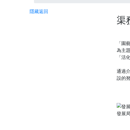
隱藏
返回
渠
「園藝
為主
「活
通過
設的
發展