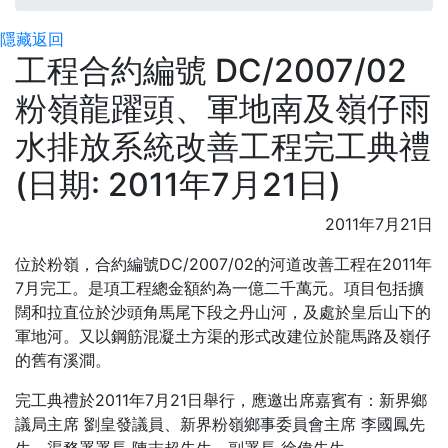
隱藏
返回
工程合約編號 DC/2007/02
粉嶺龍躍頭、軍地南及嶺仔雨
水排放系統改善工程完工典禮
(日期: 2011年7月21日)
2011年7月21日
位於粉嶺，合約編號
DC/2007/02
的河道改善工程在
2011
年
7
月完工。是項工程總金額約為一億二千萬元。項目包括擴
闊和拉直位於沙頭角馬尾下段之丹山河，及處於皇后山下的
軍地河。又以鋼筋混凝土方渠的形式改建位於龍馬路及嶺仔
的舊有溪澗。
完工典禮於
2011
年
7
月
21
日
舉行，應邀出席嘉賓有：新界鄉
議局主席
劉皇發議員、新界粉嶺鄉事委員會主席
李國鳳
先