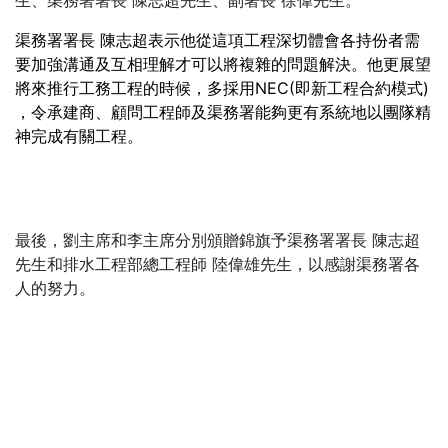
生、渠務署署長
陳志超
先生、副署長
徐偉
先生。
渠務署署長 陳志超表示他從這項工程深切體會各持份者需
要加強溝通及互相理解才可以將複雜的問題解決。他更展望
將來推行工務工程的時候，多採用
NEC(
即新工程合約模式
)
，令承建商、顧問工程師及渠務署能夠更有系統地以團隊精
神完成有關工程。
最後，劉主席和李主席分別頒贈錦旗予渠務署署長
陳志超
先生和排水工程部總工程師
陸偉雄
先生，以感謝渠務署各
人的努力。