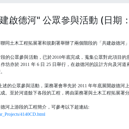
共建啟德河" 公眾參與活動 (日期：2
署聯同土木工程拓展署和規劃署舉辦了
兩個階段的
「共建啟德河
階段的公眾參與活動，已於
2010
年底完成，蒐集公眾對此項目的
工作坊亦於
2011
年
6
日
25
日舉行，在啟德河的設計方向及河道
礎。
?上述的公眾參與活動，渠務署會率先於
2011
年年底展開啟德河
完成。至於河道餘下各段的工程，將由渠務署與土木工程拓展署
啟德河上游段的工程簡介，可參考以下超連結
:
r_Projects/4140CD.html