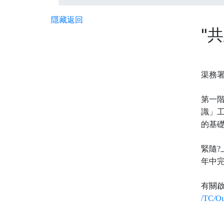
隱藏
返回
"
渠務
第一
識」
的基
緊隨
年中
有關
/TC/Ou